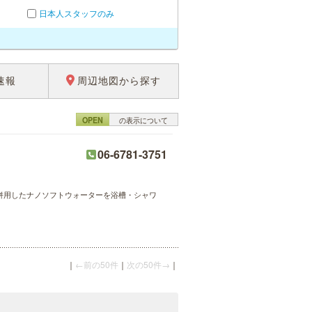
日本人スタッフのみ
速報
周辺地図から探す
OPEN
の表示について
06-6781-3751
を併用したナノソフトウォーターを浴槽・シャワ
｜
←前の50件
｜
次の50件→
｜