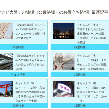
フナビ大阪」の銭湯（公衆浴場）のお役立ち情報!! 最新記事
【2025年最新】ニュージ
今ちゃんの「実は･･･」
ャパン梅田店のマッサー
で紹介された店まとめ｜
ジメニュー全10種類！料
東梅田のスーパー銭湯
金や効果は？
「大東洋」とグルメ情報
を解説
銭湯特集
銭湯特集
【新大阪エリア】おすす
今ちゃんの「実
めの中華料理店！今ちゃ
は・・・」で紹介！千里
んの実はで紹介されたお
中央エリアのグルメ情報
店3選
と銭湯「箕面湯元 水春」
グルメ情報
銭湯特集
今ちゃんの「実
今ちゃんの「実
は・・・」で紹介！京都
は・・・」で紹介！知ら
府内屈指の文教地区で感
れざる最新グルメが席
じる京都の歴史！平安神
巻！千日前エリア「あか
宮エリア「平安湯」
し湯」
銭湯特集
銭湯特集