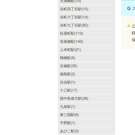
天満橋駅(10)
Q
谷町四丁目駅(15)
谷町六丁目駅(14)
谷町九丁目駅(82)
A
松屋町駅(110)
長堀橋駅(140)
美魔女セラピー 梅田店
上本町駅(21)
地下鉄梅田駅より徒歩5分。洗練さ
鶴橋駅(6)
れた美魔女による究極の癒しをご堪
京橋駅(35)
能ください。
都島駅(2)
住吉駅(1)
十三駅(17)
西中島南方駅(38)
ミセス・ムーンR 大阪店
九条駅(1)
東三国駅(6)
優しさと気遣いを忘れない…。大人
女性専門サロン♪至福の癒しを、お
平野駅(1)
約束致します。
あびこ駅(3)