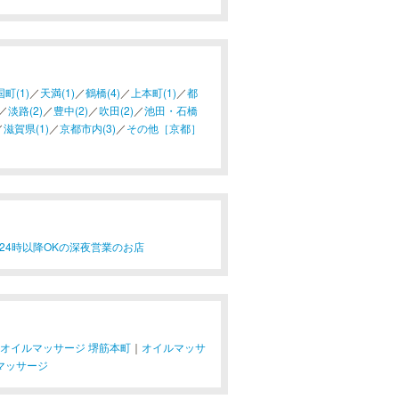
町(1)
／
天満(1)
／
鶴橋(4)
／
上本町(1)
／
都
／
淡路(2)
／
豊中(2)
／
吹田(2)
／
池田・石橋
／
滋賀県(1)
／
京都市内(3)
／
その他［京都］
24時以降OKの深夜営業のお店
オイルマッサージ 堺筋本町
｜
オイルマッサ
マッサージ