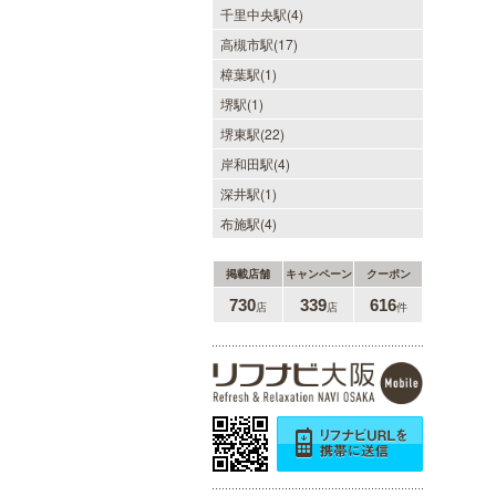
千里中央駅(4)
高槻市駅(17)
樟葉駅(1)
堺駅(1)
当たりSPA 日本橋店
堺東駅(22)
当店では、少しでも多くのお客様に
岸和田駅(4)
ご利用して頂く為に無料専用駐車場
を完備しております。★完全個室★
深井駅(1)
お客様に『当たり』と思ってもらえ
る様ルックス、施術レベルを極めた
布施駅(4)
セラピストがマッサージをご提供致
します。
掲載店舗
キャンペーン
クーポン
730
339
616
店
店
件
ヒルガオ
30代40代50代のミセスが日常を忘
れ、限られた時間の中で、時にプロ
フェッショナルに、時に恋人らしく
大人セラピストの魅力を存分に発揮
します。