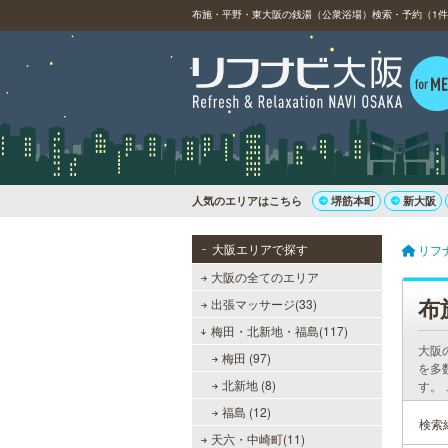
布施・平野・東大阪の銭湯（公衆浴場）検索・予約（1件中
人気のエリアはこちら
堺筋本町
新大阪
大阪エリアで探す
リフ
大阪の全てのエリア
布
出張マッサージ(33)
梅田・北新地・福島(117)
大阪
梅田 (97)
を多
北新地 (8)
す。
福島 (12)
検索
天六・中崎町(11)