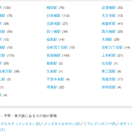
駅
梅田駅
淀屋橋駅
(120)
(76)
(33)
橋駅
日本橋駅
天王寺駅
(75)
(112)
(13)
駅
北新地駅
南森町駅
(28)
(27)
(41)
阪駅
四ツ橋駅
西大橋駅
(54)
(34)
(25)
駅
福島駅
天満駅
(12)
(14)
(29)
橋駅
谷町四丁目駅
谷町六丁目駅
(10)
(15)
(14)
町駅
長堀橋駅
上本町駅
(110)
(140)
(21)
駅
都島駅
住吉駅
(35)
(2)
(1)
島南方駅
九条駅
東三国駅
(38)
(1)
(6)
こ駅
千里中央駅
高槻市駅
(3)
(4)
(17)
堺東駅
岸和田駅
(1)
(22)
(4)
駅
(4)
施・平野・東大阪にあるその他の業種
ズエステ（メンエス）(2)
／
メンズネイルサロン(2)
／
リフレクソロジー(5)
／
ボディケ
(1)