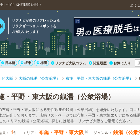
1～1件）(24時以降も受付)
よう
リフナビが男のリフレッシュ＆
リラクゼーションスポットを
お探しいたします
日本橋
堺東
梅田
リフナビ大阪コラム
閲覧履歴
お気に入り
ナビ大阪
大阪の銭湯（公衆浴場）
布施・平野・東大阪の銭湯（公衆浴場）
施・平野・東大阪の銭湯（公衆浴場）
の布施・平野・東大阪にある男性歓迎の銭湯（公衆浴場）を紹介いたします。口コ
数ご紹介しております。店鋪リストページでは布施・平野・東大阪エリアにある銭
 このエリアの銭湯（公衆浴場）探しには是非、リフナビ大阪をご活用ください。
1
布施・平野・東大阪
銭湯（公衆
結果：
件
エリア：
ジャンル：