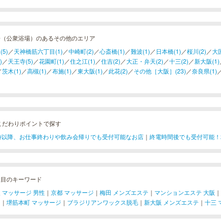
湯（公衆浴場）のあるその他のエリア
(5)
／
天神橋筋六丁目(1)
／
中崎町(2)
／
心斎橋(1)
／
難波(1)
／
日本橋(1)
／
桜川(2)
／
大国
)
／
天王寺(5)
／
花園町(1)
／
住之江(1)
／
住吉(2)
／
大正・弁天(2)
／
十三(2)
／
新大阪(1)
／
茨木(1)
／
高槻(1)
／
布施(1)
／
東大阪(1)
／
此花(2)
／
その他［大阪］(23)
／
奈良県(1)
こだわりポイントで探す
1時以降、お仕事終わりや飲み会帰りでも受付可能なお店
｜
終電時間後でも受付可能！
注目のキーワード
 マッサージ 男性
｜
京都 マッサージ
｜
梅田 メンズエステ
｜
マンションエステ 大阪
｜
ジ
｜
堺筋本町 マッサージ
｜
ブラジリアンワックス脱毛
｜
新大阪 メンズエステ
｜
十三 