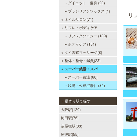
ダイエット・痩身 (20)
ブラジリアンワックス (1)
「リ
ネイルサロン(71)
リフレ・ボディケア
リフレクソロジー (139)
ボディケア (151)
タイ古式マッサージ(8)
整体・整骨・鍼灸(23)
スーパー銭湯・スパ
スーパー銭湯 (66)
銭湯（公衆浴場） (84)
最寄り駅で探す
大阪駅(120)
梅田駅(76)
淀屋橋駅(33)
難波駅(55)