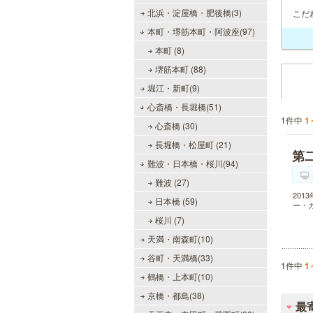
北浜・淀屋橋・肥後橋(3)
こだ
本町・堺筋本町・阿波座(97)
本町 (8)
堺筋本町 (88)
堀江・新町(9)
心斎橋・長堀橋(51)
1件中
1
心斎橋 (30)
長堀橋・松屋町 (21)
第
難波・日本橋・桜川(94)
難波 (27)
20
日本橋 (59)
ー・
桜川 (7)
天満・南森町(10)
谷町・天満橋(33)
1件中
1
鶴橋・上本町(10)
京橋・都島(38)
最