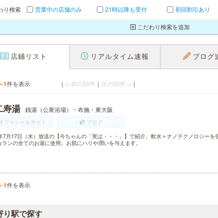
わり検索
営業中の店舗のみ
21時以降も受付
初回割引あり
こだわり検索を追加
店鋪リスト
リアルタイム速報
ブログ
～1
件を表示
｜
←前の50件
｜
次の50件→
｜
二寿湯
銭湯（公衆浴場）・布施・東大阪
オフィシャルサイト
ブログ
13年7月17日（水）放送の【今ちゃんの「実は・・・」】で紹介。軟水＋ナノテクノロジー
カランの全てのお湯に使用。お肌にハリや潤いを与えます。
～1
件を表示
寄り駅で探す