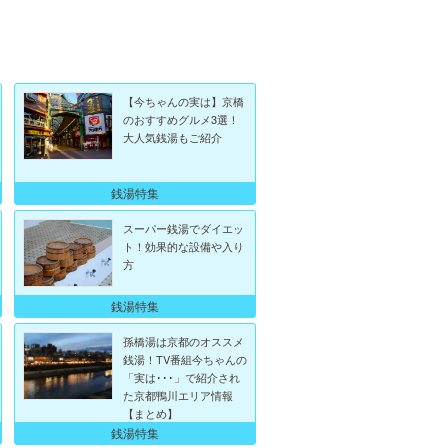
【今ちゃんの実は】京橋
のおすすめグルメ3選！
大人気銭湯もご紹介
銭湯特集
スーパー銭湯でダイエッ
ト！効果的な設備や入り
方
銭湯特集
孫橋湯は京都のオススメ
銭湯！TV番組今ちゃんの
「実は･･･」で紹介され
た京都鴨川エリア情報
【まとめ】
銭湯特集