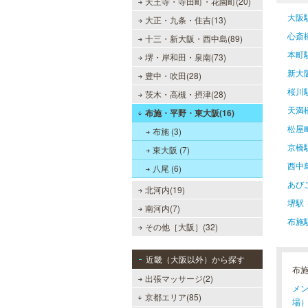
天王寺・寺田町・花園町(20)
大阪
大正・九条・住吉(13)
心斎
十三・新大阪・西中島(89)
本町
堺・岸和田・泉南(73)
新大
豊中・吹田(28)
桜川
茨木・高槻・摂津(28)
天満
布施・平野・東大阪(16)
松屋
布施 (3)
京橋
東大阪 (7)
西中
八尾 (6)
あび
北河内(19)
堺駅
南河内(7)
布施
その他［大阪］(32)
近畿（大阪以外）から探す
布
出張マッサージ(2)
メン
京都エリア(85)
場）