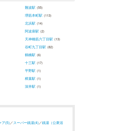
難波駅
(55)
堺筋本町駅
(113)
北浜駅
(14)
阿波座駅
(2)
天神橋筋六丁目駅
(13)
谷町九丁目駅
(82)
鶴橋駅
(6)
十三駅
(17)
平野駅
(1)
樟葉駅
(1)
深井駅
(1)
ア(5)
／
スーパー銭湯(4)
／
銭湯（公衆浴