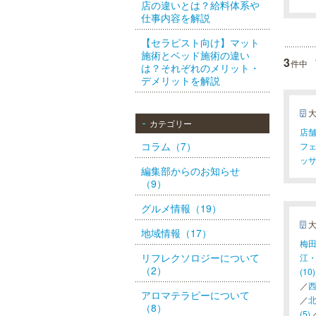
店の違いとは？給料体系や
仕事内容を解説
【セラピスト向け】マット
施術とベッド施術の違い
3
件中
は？それぞれのメリット・
デメリットを解説
カテゴリー
店舗
コラム（7）
フェ
ッサ
編集部からのお知らせ
（9）
グルメ情報（19）
地域情報（17）
梅田(
リフレクソロジーについて
江・
（2）
(10)
／
西
アロマテラピーについて
／
北
（8）
(5)