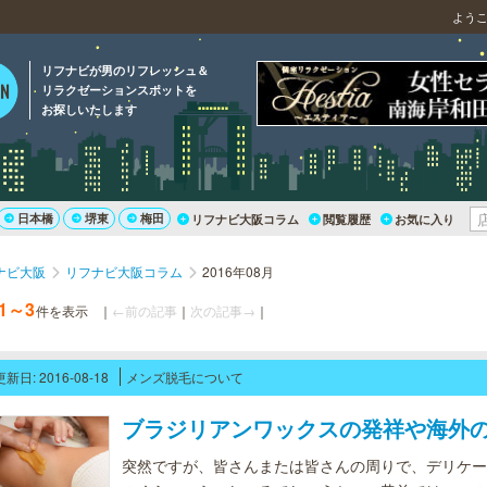
よう
リフナビが男のリフレッシュ＆
リラクゼーションスポットを
お探しいたします
日本橋
堺東
梅田
リフナビ大阪コラム
閲覧履歴
お気に入り
ナビ大阪
リフナビ大阪コラム
2016年08月
1～3
件を表示
｜
←前の記事
｜
次の記事→
｜
更新日: 2016-08-18
メンズ脱毛について
ブラジリアンワックスの発祥や海外の
突然ですが、皆さんまたは皆さんの周りで、デリケー