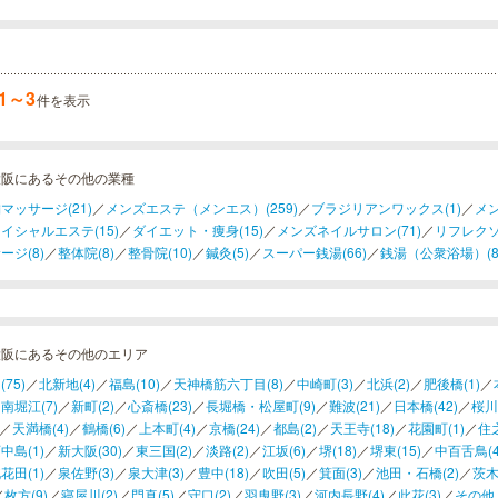
送された、今ちゃんの実は常連銭湯、「新世界ラジウ
る通天閣のふもとに店を構...
1～3
件を表示
大阪にあるその他の業種
マッサージ(21)
／
メンズエステ（メンエス）(259)
／
ブラジリアンワックス(1)
／
メン
イシャルエステ(15)
／
ダイエット・痩身(15)
／
メンズネイルサロン(71)
／
リフレクソ
ージ(8)
／
整体院(8)
／
整骨院(10)
／
鍼灸(5)
／
スーパー銭湯(66)
／
銭湯（公衆浴場）(8
大阪にあるその他のエリア
75)
／
北新地(4)
／
福島(10)
／
天神橋筋六丁目(8)
／
中崎町(3)
／
北浜(2)
／
肥後橋(1)
／
南堀江(7)
／
新町(2)
／
心斎橋(23)
／
長堀橋・松屋町(9)
／
難波(21)
／
日本橋(42)
／
桜川(
／
天満橋(4)
／
鶴橋(6)
／
上本町(4)
／
京橋(24)
／
都島(2)
／
天王寺(18)
／
花園町(1)
／
住之
中島(1)
／
新大阪(30)
／
東三国(2)
／
淡路(2)
／
江坂(6)
／
堺(18)
／
堺東(15)
／
中百舌鳥(4
花田(1)
／
泉佐野(3)
／
泉大津(3)
／
豊中(18)
／
吹田(5)
／
箕面(3)
／
池田・石橋(2)
／
茨木
／
枚方(9)
／
寝屋川(2)
／
門真(5)
／
守口(2)
／
羽曳野(3)
／
河内長野(4)
／
此花(3)
／
その他［