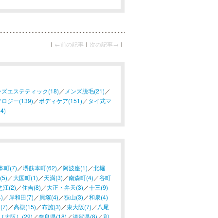
ム温泉」。創業64年の長い歴史を誇
｜
←前の記事
｜
次の記事→
｜
ズエステティック(18)
／
メンズ脱毛(21)
／
ロジー(139)
／
ボディケア(151)
／
タイ式マ
4)
本町(7)
／
堺筋本町(62)
／
阿波座(1)
／
北堀
5)
／
大国町(1)
／
天満(3)
／
南森町(4)
／
谷町
江(2)
／
住吉(8)
／
大正・弁天(3)
／
十三(9)
)
／
岸和田(7)
／
貝塚(4)
／
狭山(3)
／
和泉(4)
(7)
／
高槻(15)
／
布施(3)
／
東大阪(7)
／
八尾
大阪］(29)
／
奈良県(18)
／
滋賀県(8)
／
和