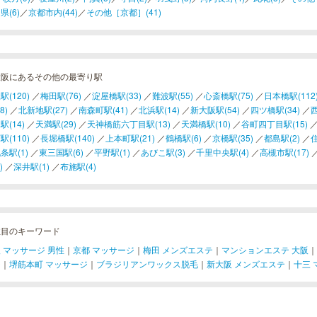
県(6)
／
京都市内(44)
／
その他［京都］(41)
大阪にあるその他の最寄り駅
駅(120)
／
梅田駅(76)
／
淀屋橋駅(33)
／
難波駅(55)
／
心斎橋駅(75)
／
日本橋駅(112
8)
／
北新地駅(27)
／
南森町駅(41)
／
北浜駅(14)
／
新大阪駅(54)
／
四ツ橋駅(34)
／
西
駅(14)
／
天満駅(29)
／
天神橋筋六丁目駅(13)
／
天満橋駅(10)
／
谷町四丁目駅(15)
駅(110)
／
長堀橋駅(140)
／
上本町駅(21)
／
鶴橋駅(6)
／
京橋駅(35)
／
都島駅(2)
／
住
条駅(1)
／
東三国駅(6)
／
平野駅(1)
／
あびこ駅(3)
／
千里中央駅(4)
／
高槻市駅(17)
)
／
深井駅(1)
／
布施駅(4)
注目のキーワード
 マッサージ 男性
｜
京都 マッサージ
｜
梅田 メンズエステ
｜
マンションエステ 大阪
｜
ジ
｜
堺筋本町 マッサージ
｜
ブラジリアンワックス脱毛
｜
新大阪 メンズエステ
｜
十三 