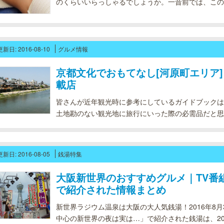
のくらいいらっしゃるでしょうか。一昔前では、この
たものですが、時代と共にその線引きが曖昧に（ある
世間が寛容に）なり、デリケート...
更新日: 2016-08-10
グルメ情報
京都文化でおもてなし[河原町エリア]
載店
皆さんが近年観光時に参考にしているガイドブックは
土地勘のない観光地に旅行にいった際の必需品だと思
そうです。では、その土地土地のグルメや有名料理店
飲食店はどのように探しますか？...
更新日: 2016-08-05
銭湯特集
大阪新世界のおすすめグルメ｜TV番組
で紹介された情報まとめ
新世界ラジウム温泉は大阪の大人気銭湯！2016年8
中心の新世界の夜は実は…」で紹介された銭湯は、201