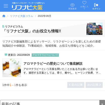
大阪のメンズエステ・マッサージを探すなら
お気に入
り
閲覧履歴
ログイン
リフナビ大阪コラム
2022年09月
リフナビコラム
「リフナビ大阪」のお役立ち情報!!
リフナビ大阪編集部によるマッサージ、リラクゼーションを楽しむための基礎
知識紹介や体験談、TV番組紹介、地域情報、お役立ち情報などをご紹介。
更新日: 2022/09/29
アロマテラピーについて
アロマテラピーの歴史について徹底解説
アロマテラピーという言葉を聞いたことがある方は多いと思いま
す。連想する言葉としては、香り、癒やし、ヒーリング効果、マッ
サージ…などがあるのではないでしょうか。イメージとして、現代
日本におけるアロマテラピーは「最近誰かがはやらせたもの」と考
えている方は意外と多いです。しかし実は、アロマテラピーは歴史
前の記事
次の記事
1
件中
1～1
件を表示
のある「療法」の一つとして世界中で認知されているもの。今回
は、アロマテラピーの意外な歴史を徹底解...