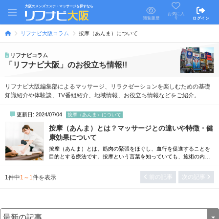
大阪のメンズエステ・マッサージを探すなら
お気に入
り
閲覧履歴
ログイン
リフナビ大阪コラム
按摩（あんま）について
リフナビコラム
「リフナビ大阪」のお役立ち情報!!
リフナビ大阪編集部によるマッサージ、リラクゼーションを楽しむための基礎
知識紹介や体験談、TV番組紹介、地域情報、お役立ち情報などをご紹介。
更新日: 2024/07/04
按摩（あんま）について
按摩（あんま）とは？マッサージとの違いや特徴・健
康効果について
按摩（あんま）とは、筋肉の緊張をほぐし、血行を促進することを
目的とする療法です。按摩という言葉を知っていても、施術の内容
やマッサージとの違いについて知らない方は多くいらっしゃるでし
ょう。そこで本記事では、按摩とマッサージの違いや、按摩に期待
前の記事
次の記事
1
件中
1～1
件を表示
できる健康効果などについて詳しく解説します。按摩とは？基本的
な知識をわかりやすく解説按摩とは、手や指を使って筋肉を揉みほ
ぐし、体の調子を整える手技療法のことです...