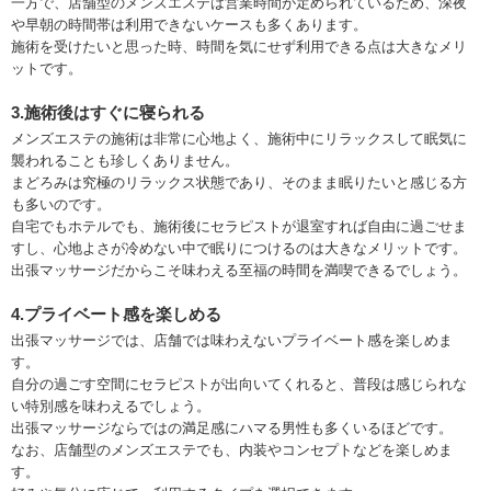
一方で、店舗型のメンズエステは営業時間が定められているため、深夜
や早朝の時間帯は利用できないケースも多くあります。
施術を受けたいと思った時、時間を気にせず利用できる点は大きなメリ
ットです。
3.施術後はすぐに寝られる
メンズエステの施術は非常に心地よく、施術中にリラックスして眠気に
襲われることも珍しくありません。
まどろみは究極のリラックス状態であり、そのまま眠りたいと感じる方
も多いのです。
自宅でもホテルでも、施術後にセラピストが退室すれば自由に過ごせま
すし、心地よさが冷めない中で眠りにつけるのは大きなメリットです。
出張マッサージだからこそ味わえる至福の時間を満喫できるでしょう。
4.プライベート感を楽しめる
出張マッサージでは、店舗では味わえないプライベート感を楽しめま
す。
自分の過ごす空間にセラピストが出向いてくれると、普段は感じられな
い特別感を味わえるでしょう。
出張マッサージならではの満足感にハマる男性も多くいるほどです。
なお、店舗型のメンズエステでも、内装やコンセプトなどを楽しめま
す。