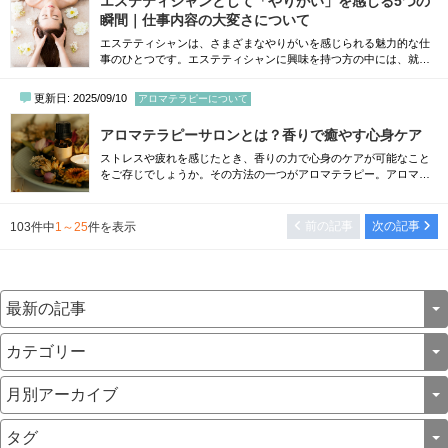
エステティシャンとして「やりがい」を感じる5つの
徴、効果、施術を受ける際のポイントまで、わか...
瞬間｜仕事内容の大変さについて
エステティシャンは、さまざまなやりがいを感じられる魅力的な仕
事のひとつです。エステティシャンに興味を持つ方の中には、就職
する前にやりがいや大変な業務などについて知っておきたいと考え
る方も多くいらっしゃるでしょう。そこで本記事では、エステティ
更新日: 2025/09/10
アロマテラピーについて
シャンとして働いている方が実際に感じたやりがいについてご紹介
します。業務内容やエステティシャンの仕事において大変だと感じ
アロマテラピーサロンとは？香りで癒やす心身ケア
る点についても解説しますので、これからエ...
ストレスや疲れを感じたとき、香りの力で心身のケアが可能なこと
をご存じでしょうか。その方法の一つがアロマテラピー。アロマテ
ラピーは、精油（エッセンシャルオイル）の香り成分を活用し、心
と体のバランスを整える自然療法のひとつです。このアロマテラピ
ーを専門的に取り入れているのが「アロマテラピーサロン」と呼ば
前の記事
次の記事
103
件中
1～25
件を表示
れるお店。香りによるリラクゼーションだけでなく、マッサージな
どの施術を通じて心身の不調をケアできると...