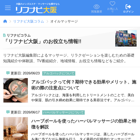
大阪のメンズエステ・マッサージを探すなら
お気に入
り
閲覧履歴
ログイン
リフナビ大阪コラム
オイルマッサージ
リフナビコラム
「リフナビ大阪」のお役立ち情報!!
リフナビ大阪編集部によるマッサージ、リラクゼーションを楽しむための基礎
知識紹介や体験談、TV番組紹介、地域情報、お役立ち情報などをご紹介。
更新日: 2026/06/23
アルゴパックについて
アルゴパックって何？期待できる効果やメリット、施
術の際の注意点について
アルゴパックとは、海藻を利用したトリートメントのことで、美白
や保湿、肌の引き締め効果に期待できる美容法です。アルゴパック
は、市販品を購入して自身で使用することもできます。しかし、エ
ステサロンのメニューとして採用されていることも多いため、気に
更新日: 2026/06/17
ハーバルマッサージについて
なる方は一度プロの施術を受けてみるのがおすすめです。本記事で
は、アルゴパックに期待できる効果やメリット、アルゴパックを使
ハーブボールを使ったハーバルマッサージの効果と特
用するときの注意点について解説します。大...
徴を解説
ハーブボールを使ったハーバルマッサージは、蒸したハーブボール
を体に当てながら施術を行う、タイ発祥の伝統的なマッサージで