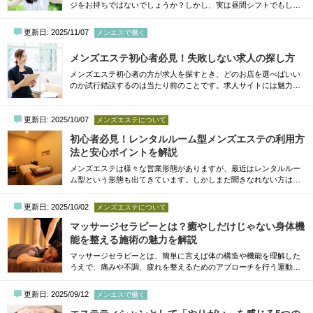
ジをお持ちではないでしょうか？しかし、実は昼間シフトでもしっ
かり高収入を狙うことが可能です。最近では、家事や育児と両立し
ながら昼間の空いた時間でメンズエステで稼ぐ女性も増えてきてい
更新日: 2025/11/07
メンエスで働く
ます。ただし、昼でも稼げるセラピストになるためには、時間の使
い方やお店選びに少し工夫が必要。この記事では、昼間シフトでも
メンズエステ初心者必見！失敗しない求人の探し方
高収入を叶えるメンズエステの働き方の3つ...
メンズエステ初心者の方が求人を探すとき、どのお店を選べばいい
のか試行錯誤するのは当たり前のことです。求人サイトには魅力的
な言葉が並んでいますが、すべてを鵜呑みにしてしまうと、実際に
働いた際に「思っていたのと違う」と後悔してしまうかもしれませ
ん。そこでこの記事では、初心者でも失敗しないメンズエステ求人
更新日: 2025/10/07
メンズエステについて
の探し方をわかりやすく解説します。信頼できるお店を見極める方
初心者必見！レンタルルーム型メンズエステの利用方
法や、応募前に確認しておきたいポイントも...
法と安心ポイントを解説
メンズエステは様々な営業形態がありますが、最近はレンタルルー
ム型という形態も出てきています。しかしまだ聞きなれない方は多
く、「店舗型とは何が違うの？」「ちょっと怪しそうで心配」とい
う不安の声も少なくありません。そこで本記事では、レンタルルー
更新日: 2025/10/02
メンズエステについて
ム型メンズエステの基本的な使い方や、初めてでも安心して利用す
るためのポイントをわかりやすく解説。店舗型やマンション型との
マッサージセラピーとは？癒やしだけじゃない身体機
違い、レンタルルーム型のメリット・デメリ...
能を整える施術の魅力を解説
マッサージセラピーとは、簡単に言えば体の構造や機能を理解した
うえで、痛みや不調、疲れを整えるためのアプローチを行う運動療
法の領域に近いテクニックを用いた施術のこと。リラクゼーション
的な効果はもちろんですが、それだけでなく、日常生活で使う筋
更新日: 2025/09/12
メンエスで働く
肉・関節・リンパの流れにも働きかけ、体のバランスを整える手助
けをしてくれます。本記事では、マッサージセラピーの定義や特