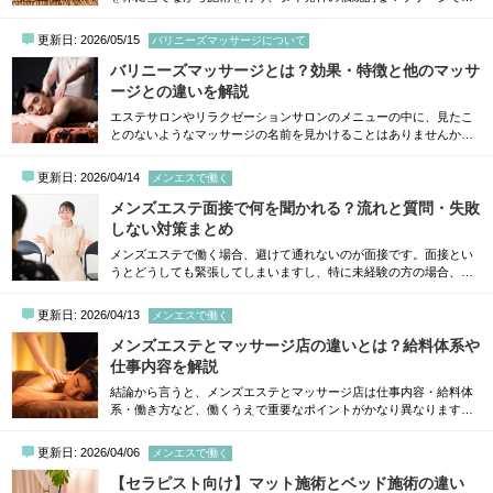
す。一般的なオイルマッサージとは違い、温めながら体をほぐして
いくのが大きな特徴の施術で、温熱・香り・手技を組み合わせなが
更新日: 2026/05/15
バリニーズマッサージについて
ら体の巡りを整えていきます。この記事では、ハーバルマッサージ
の基本的な特徴から期待できる効果、他のマッサージとの違いまで
バリニーズマッサージとは？効果・特徴と他のマッサ
を分かりやすく解説していきます。自分に合う...
ージとの違いを解説
エステサロンやリラクゼーションサロンのメニューの中に、見たこ
とのないようなマッサージの名前を見かけることはありませんか。
その代表格ともいえるのが、バリニーズマッサージという施術で
す。結論から言うと、バリニーズマッサージとは古来よりバリ島に
更新日: 2026/04/14
メンエスで働く
伝わる伝統的なマッサージ技術をベースとした施術で、大枠で言え
ばオイルマッサージに分類されます。今回の記事では、そんなバリ
メンズエステ面接で何を聞かれる？流れと質問・失敗
ニーズマッサージの基本的な内容から特徴、期...
しない対策まとめ
メンズエステで働く場合、避けて通れないのが面接です。面接とい
うとどうしても緊張してしまいますし、特に未経験の方の場合、
「どんなことを聞かれるんだろう」などさまざまな不安に襲われる
と思います。結論から言うと、メンズエステの面接は実はそこまで
更新日: 2026/04/13
メンエスで働く
難しいものではありません。聞かれる内容や流れはある程度決まっ
ていることが多く、事前にポイントを押さえておけば何の問題もあ
メンズエステとマッサージ店の違いとは？給料体系や
りません。この記事では、メンズエステの面接...
仕事内容を解説
結論から言うと、メンズエステとマッサージ店は仕事内容・給料体
系・働き方など、働くうえで重要なポイントがかなり異なります。
だからこそ、いずれかの仕事を検討する際には、事前に違いをしっ
かり理解しておかなければなりません。この記事では、メンズエス
更新日: 2026/04/06
メンエスで働く
テとマッサージ店の違いを分かりやすく整理しながら、給料体系や
仕事内容、それぞれに向いている人の特徴まで詳しく解説していき
【セラピスト向け】マット施術とベッド施術の違い