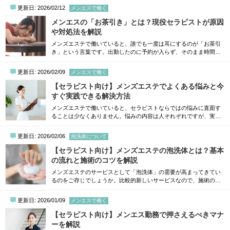
もちろん、指名にも関わってくる大事なポイントのひとつなので
更新日: 2026/02/12
メンエスで働く
す。さらに、施術のしやすさや働きやすさにも影響するため、適当
に選んでしまうと後から後悔することも…。そこで今回の記事で
メンエスの「お茶引き」とは？現役セラピストが原因
は、セラピストが働くときのおすすめの服...
や対処法を解説
メンズエステで働いていると、誰でも一度は耳にするのが「お茶引
き」という言葉です。出勤したのに予約が入らず、そのまま時間だ
けが過ぎていく…このような状況に病んでしまったことがある方も
多いのではないでしょうか。ただ、お茶引きはセラピスト個人の問
更新日: 2026/02/09
メンエスで働く
題だけで起きるものではなく、時期やお店の状況、タイミングな
ど、さまざまな要素が重なって起こるものです。この記事では、メ
【セラピスト向け】メンズエステでよくある悩みと今
ンズエステにおけるお茶引きの意味やお...
すぐ実践できる解決方法
メンズエステで働いていると、セラピストならではの悩みに直面す
ることは少なくありません。悩みの内容は人それぞれですが、実は
多くのセラピストが似たような悩みを抱えています。こうした悩み
をそのままにしてしまうと、モチベーションが下がったり、仕事が
更新日: 2026/02/06
泡洗体について
つらく感じてしまったりする原因に直結します。この記事では、メ
ンズエステでよくある悩みをジャンルごとに整理し、それぞれ今す
【セラピスト向け】メンズエステの泡洗体とは？基本
ぐ実践できる解決方法を分かりやすくご紹介...
の流れと施術のコツを解説
メンズエステのサービスとして「泡洗体」の需要が高まってきてい
るのをご存じでしょうか。比較的新しいサービスなので、施術の内
容や流れ、コツがわからないという方も多いでしょう。実は、この
サービスを取り入れることによって指名が増えるといわれているく
更新日: 2026/01/09
メンエスで働く
らい、ここ最近の泡洗体は大人気！今回は、泡洗体の基本的な意味
から取り入れるメリット、そして他のセラピストと差がつくコツま
【セラピスト向け】メンエス勤務で押さえるべきマナ
で、丁寧に解説していきます。メンズエステ...
ーを解説