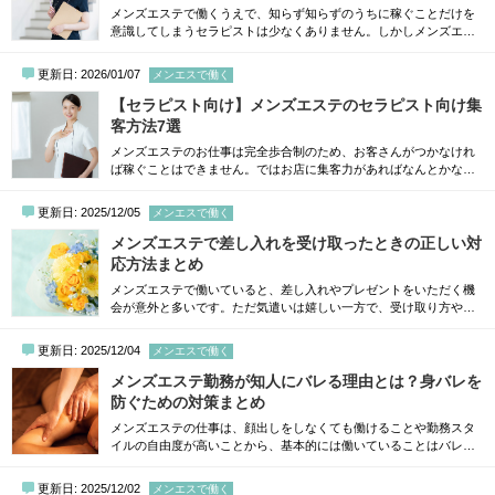
メンズエステで働くうえで、知らず知らずのうちに稼ぐことだけを
意識してしまうセラピストは少なくありません。しかしメンズエス
テのお仕事は、稼ごうという思いがそのまま収入に直結するわけで
はなく、リピートや指名につながるかどうかを左右するのは技術、
更新日: 2026/01/07
メンエスで働く
そしてマナーが重要です。お客さんは施術中だけでなく、トータル
したセラピストの対応からまた来たいかを判断しています。また、
【セラピスト向け】メンズエステのセラピスト向け集
店舗で長く安定して働くためには、お客さん...
客方法7選
メンズエステのお仕事は完全歩合制のため、お客さんがつかなけれ
ば稼ぐことはできません。ではお店に集客力があればなんとかなる
のか？と言えば、それだけで稼ぎ続けることも難しいというのが実
情。メンズエステは店舗の集客力だけでなく、セラピスト自身の努
更新日: 2025/12/05
メンエスで働く
力によって、指名数やリピート率が大きく変わるのです。そこでこ
の記事では、セラピスト自身がすぐに実践できる集客方法をわかり
メンズエステで差し入れを受け取ったときの正しい対
やすくまとめました。これから収入を増やし...
応方法まとめ
メンズエステで働いていると、差し入れやプレゼントをいただく機
会が意外と多いです。ただ気遣いは嬉しい一方で、受け取り方や困
るものを渡されたときの対処法に悩むセラピストは少なくありませ
ん。そこでこの記事では、メンズエステで差し入れを受け取ったと
更新日: 2025/12/04
メンエスで働く
きの基本的な対応から、扱いに困る品物をもらった際の対処法、角
を立てずに断る方法、そして嬉しい差し入れをもらいやすくするち
メンズエステ勤務が知人にバレる理由とは？身バレを
ょっとした工夫までわかりやすくご紹介して...
防ぐための対策まとめ
メンズエステの仕事は、顔出しをしなくても働けることや勤務スタ
イルの自由度が高いことから、基本的には働いていることはバレに
くいです。しかし残念ながら「絶対にバレない」というわけではな
く、働き方や自分の言動によっては身バレしてしまうリスクもゼロ
更新日: 2025/12/02
メンエスで働く