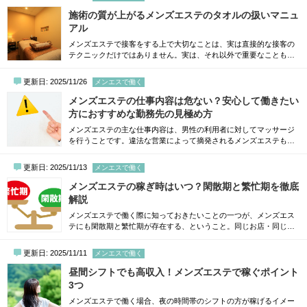
ではありません。この記事では、メンズエステで身バレしてしまう
きっかけや、そのリスクを下げるための対策を分かりやすく解説し
施術の質が上がるメンズエステのタオルの扱いマニュ
ていきます。メンズエステで働いていること...
アル
メンズエステで接客をする上で大切なことは、実は直接的な接客の
テクニックだけではありません。実は、それ以外で重要なこともた
くさん存在します。その一つが、タオルの扱い方です。バスタオル
やフェイスタオルなど、メンズエステではタオルを扱う場面が非常
更新日: 2025/11/26
メンエスで働く
に多いですが、だからこそタオルの巻き方・畳み方はお客さんにも
意外と見られています。タオルを綺麗に巻く・畳むことができれ
メンズエステの仕事内容は危ない？安心して働きたい
ば、お部屋の見栄えも良くなりますし、同時に...
方におすすめな勤務先の見極め方
メンズエステの主な仕事内容は、男性の利用者に対してマッサージ
を行うことです。違法な営業によって摘発されるメンズエステも一
部ありますが、基本的に性的なサービスは提供していないため、危
険性のある仕事ではありません。とはいえ、これからメンズエステ
更新日: 2025/11/13
メンエスで働く
で働くことを検討している方の中には、業務内容の詳細や安全性に
ついて気になる方も多いでしょう。そこで今回は、メンズエステの
メンズエステの稼ぎ時はいつ？閑散期と繁忙期を徹底
仕事内容や安全なお店で働くための方法につ...
解説
メンズエステで働く際に知っておきたいことの一つが、メンズエス
テにも閑散期と繁忙期が存在する、ということ。同じお店・同じ働
き方でも、時期によって収入が大きく変わることは珍しくありませ
ん。繁忙期をしっかり活かせば収入が伸びますし、閑散期を理解し
更新日: 2025/11/11
メンエスで働く
て働き方を調整すれば「なんでこんなに暇なんだろう」と不安にな
ることもありません。この記事では、年間を通したメンズエステの
昼間シフトでも高収入！メンズエステで稼ぐポイント
閑散期・繁忙期をわかりやすくまとめました...
3つ
メンズエステで働く場合、夜の時間帯のシフトの方が稼げるイメー