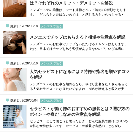
ます。これから働こうと考えている方はもち...
は？それぞれのメリット・デメリットを解説
メンズエステの施術は、マット施術とベッド施術の2種類がありま
す。「どちらも大差はないのでは」と感じる方もいらっしゃると思
いますが、実際のところは、施術のスタイルによって体の使い方や
お客さんとの距離感、働きやすさが大きく変わってきます。この記
更新日: 2026/03/18
メンエスで働く
事では、マット施術とベッド施術の違いを分かりやすく整理しなが
ら、それぞれのメリット・デメリット、向いている人の特徴まで詳
メンエスでチップはもらえる？相場や注意点を解説
しく解説していきます。これから働く方はも...
メンズエステのお仕事でチップをいただけるチャンスはあります。
ただ、日本ではチップを払う習慣があまりないので、いざ本当にチ
ップを渡されると「本当に受け取っていいのかな？」と戸惑ってし
まうかもしれません。いくらくらいが普通なのか、どうやって受け
取ればいいのか…などわからないことも多いはず。そこで今回は、
更新日: 2026/03/10
メンエスで働く
メンズエステで働くなら知っておいて損はないチップのリアルな相
人気セラピストになるには？特徴や指名を増やすコツ
場、受け取り方や注意点についてお話...
を解説
メンズエステのお仕事を始めるなら、やはり指名をたくさんもらえ
る人気セラピストになりたいですよね。指名が増えると収入が安定
するのはもちろん、自分を選んで逢いに来てくれるお客さんがいる
ということが何よりのやりがいになります。今回は、読めばすぐに
更新日: 2026/03/04
メンエスで働く
実践できる、人気セラピストになるためのポイントをまとめて解説
します。大阪のメンズエステ・リラクゼーションサロンをエリアか
セラピストが働く際のおすすめの服装とは？選び方の
ら探す指名が途切れない人気セラピストに共...
ポイントや身だしなみの注意点を解説
セラピストとして働こうと思ったとき、どんな服装で働けばいいの
か悩む女性は多いです。セラピストの服装は当然のことながら、な
んでも良いわけではありません。お客さんに与える印象や安心感は