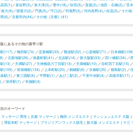
花田(1)
／
泉佐野(3)
／
泉大津(3)
／
豊中(18)
／
吹田(5)
／
箕面(3)
／
池田・石橋(2)
／
茨木
／
枚方(9)
／
寝屋川(2)
／
門真(5)
／
守口(2)
／
羽曳野(3)
／
河内長野(4)
／
此花(3)
／
その他［
県(6)
／
京都市内(44)
／
その他［京都］(41)
大阪にあるその他の最寄り駅
駅(117)
／
梅田駅(74)
／
淀屋橋駅(33)
／
難波駅(52)
／
心斎橋駅(71)
／
日本橋駅(108
8)
／
北新地駅(26)
／
南森町駅(41)
／
北浜駅(14)
／
新大阪駅(53)
／
四ツ橋駅(34)
／
西
駅(13)
／
天満駅(27)
／
天神橋筋六丁目駅(13)
／
天満橋駅(10)
／
谷町四丁目駅(15)
駅(105)
／
長堀橋駅(134)
／
上本町駅(20)
／
鶴橋駅(6)
／
京橋駅(35)
／
都島駅(2)
／
住
条駅(1)
／
東三国駅(6)
／
平野駅(1)
／
あびこ駅(3)
／
千里中央駅(4)
／
高槻市駅(17)
)
／
深井駅(1)
／
布施駅(4)
注目のキーワード
 マッサージ 男性
｜
京都 マッサージ
｜
梅田 メンズエステ
｜
マンションエステ 大阪
｜
ジ
｜
堺筋本町 マッサージ
｜
ブラジリアンワックス脱毛
｜
新大阪 メンズエステ
｜
十三 