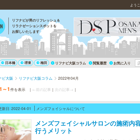
よう
リフナビが男のリフレッシュ＆
リラクゼーションスポットを
お探しいたします
日本橋
堺東
梅田
リフナビ大阪コラム
閲覧履歴
お気に入り
ナビ大阪
リフナビ大阪コラム
2022年04月
1～1
件を表示
｜
←前の記事
｜
次の記事→
｜
更新日: 2022-04-01
メンズフェイシャルについて
メンズフェイシャルサロンの施術内
行うメリット