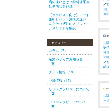
店の違いとは？給料体系や
／
北
仕事内容を解説
(5)
歌山
【セラピスト向け】マット
施術とベッド施術の違い
は？それぞれのメリット・
デメリットを解説
大阪
カテゴリー
駅(2
コラム（7）
福島
屋町
編集部からのお知らせ
／
九
（9）
駅(4
グルメ情報（19）
地域情報（17）
リフレクソロジーについて
（2）
大阪
ー
アロマテラピーについて
（8）