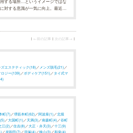
用する場所…というイメージではな
に対する意識が一気に向上。最近で
のです。今回は、今話題のメンズフ
｜
←前の記事
｜
次の記事→
｜
ズエステティック(18)
／
メンズ脱毛(21)
／
ロジー(139)
／
ボディケア(151)
／
タイ式マ
4)
本町(7)
／
堺筋本町(62)
／
阿波座(1)
／
北堀
5)
／
大国町(1)
／
天満(3)
／
南森町(4)
／
谷町
江(2)
／
住吉(8)
／
大正・弁天(3)
／
十三(9)
)
／
岸和田(7)
／
貝塚(4)
／
狭山(3)
／
和泉(4)