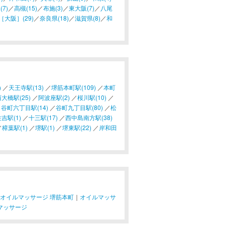
(7)
／
高槻(15)
／
布施(3)
／
東大阪(7)
／
八尾
大阪］(29)
／
奈良県(18)
／
滋賀県(8)
／
和
)
／
天王寺駅(13)
／
堺筋本町駅(109)
／
本町
大橋駅(25)
／
阿波座駅(2)
／
桜川駅(10)
／
／
谷町六丁目駅(14)
／
谷町九丁目駅(80)
／
松
吉駅(1)
／
十三駅(17)
／
西中島南方駅(38)
／
樟葉駅(1)
／
堺駅(1)
／
堺東駅(22)
／
岸和田
オイルマッサージ 堺筋本町
｜
オイルマッサ
マッサージ