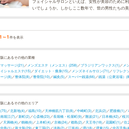
フェイシャルサロンといえば、女性が美容のために利
いでしょうか。しかしここ数年で、世の男性たちの美
は男性専用のフェイシャルサロンが人気を集めている
ェイシャルサロンでスキン...
1～1
件を表示
大阪にあるその他の業種
マッサージ(21)
／
メンズエステ（メンエス）(258)
／
ブラジリアンワックス(1)
／
メン
イシャルエステ(15)
／
ダイエット・痩身(15)
／
メンズネイルサロン(71)
／
リフレクソ
ージ(8)
／
整体院(8)
／
整骨院(10)
／
鍼灸(5)
／
スーパー銭湯(66)
／
銭湯（公衆浴場）(8
大阪にあるその他のエリア
75)
／
北新地(4)
／
福島(10)
／
天神橋筋六丁目(8)
／
中崎町(3)
／
北浜(2)
／
肥後橋(1)
／
南堀江(7)
／
新町(2)
／
心斎橋(23)
／
長堀橋・松屋町(9)
／
難波(21)
／
日本橋(42)
／
桜川(
／
天満橋(4)
／
鶴橋(6)
／
上本町(4)
／
京橋(24)
／
都島(2)
／
天王寺(18)
／
花園町(1)
／
住之
中島(1)
／
新大阪(29)
／
東三国(2)
／
淡路(2)
／
江坂(6)
／
堺(18)
／
堺東(15)
／
中百舌鳥(4