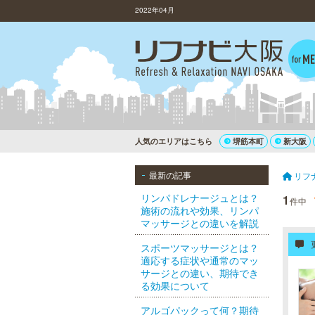
2022年04月
人気のエリアはこちら
堺筋本町
新大阪
最新の記事
リフ
リンパドレナージュとは？
1
件中
施術の流れや効果、リンパ
マッサージとの違いを解説
スポーツマッサージとは？
適応する症状や通常のマッ
サージとの違い、期待でき
る効果について
アルゴパックって何？期待