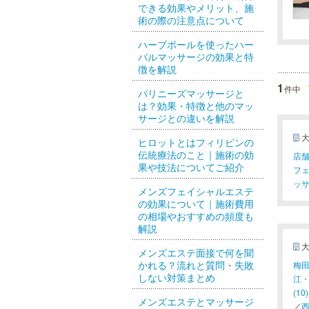
できる効果やメリット、施
術の際の注意点について
ハーブボールを使ったハー
バルマッサージの効果と特
徴を解説
1
件中
バリニーズマッサージと
は？効果・特徴と他のマッ
サージとの違いを解説
ヒロットとはフィリピンの
伝統療法のこと｜施術の効
店舗
果や技法についてご紹介
フェ
ッサ
メンズフェイシャルエステ
の効果について｜施術費用
の相場やおすすめの頻度も
解説
メンズエステ面接で何を聞
かれる？流れと質問・失敗
梅田(
しない対策まとめ
江・
(10)
メンズエステとマッサージ
／
西