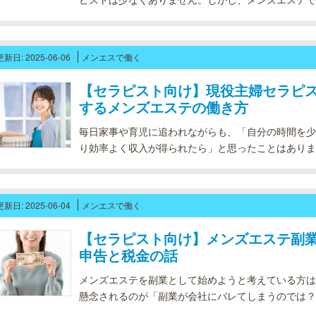
な？」「派手すぎるって思われないかな…」と不安に
お客様の肌に直接触れるか...
更新日: 2025-06-06
メンエスで働く
【セラピスト向け】現役主婦セラピ
するメンズエステの働き方
毎日家事や育児に追われながらも、「自分の時間を少
り効率よく収入が得られたら」と思ったことはありま
がメンズエステでセラピストとして働くケースが増え
いう働き方は、主婦のライフスタ...
更新日: 2025-06-04
メンエスで働く
【セラピスト向け】メンズエステ副
申告と税金の話
メンズエステを副業として始めようと考えている方は
懸念されるのが「副業が会社にバレてしまうのでは？
止されていたり、社内の空気的に言い出しにくかった