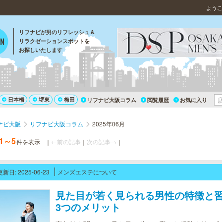
よう
リフナビが男のリフレッシュ＆
リラクゼーションスポットを
お探しいたします
日本橋
堺東
梅田
リフナビ大阪コラム
閲覧履歴
お気に入り
ナビ大阪
リフナビ大阪コラム
2025年06月
1～5
件を表示
｜
←前の記事
｜
次の記事→
｜
更新日: 2025-06-23
メンズエステについて
見た目が若く見られる男性の特徴と
3つのメリット