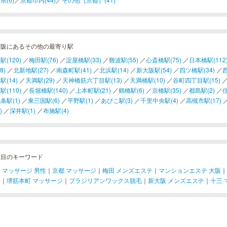
大阪にあるその他の最寄り駅
駅(120)
／
梅田駅(76)
／
淀屋橋駅(33)
／
難波駅(55)
／
心斎橋駅(75)
／
日本橋駅(112
8)
／
北新地駅(27)
／
南森町駅(41)
／
北浜駅(14)
／
新大阪駅(54)
／
四ツ橋駅(34)
／
西
駅(14)
／
天満駅(29)
／
天神橋筋六丁目駅(13)
／
天満橋駅(10)
／
谷町四丁目駅(15)
駅(110)
／
長堀橋駅(140)
／
上本町駅(21)
／
鶴橋駅(6)
／
京橋駅(35)
／
都島駅(2)
／
住
条駅(1)
／
東三国駅(6)
／
平野駅(1)
／
あびこ駅(3)
／
千里中央駅(4)
／
高槻市駅(17)
)
／
深井駅(1)
／
布施駅(4)
注目のキーワード
 マッサージ 男性
｜
京都 マッサージ
｜
梅田 メンズエステ
｜
マンションエステ 大阪
｜
ジ
｜
堺筋本町 マッサージ
｜
ブラジリアンワックス脱毛
｜
新大阪 メンズエステ
｜
十三 