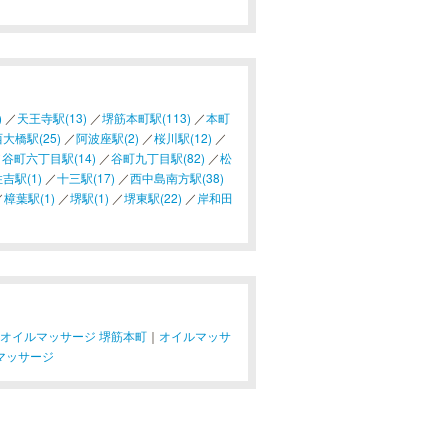
)
／
天王寺駅(13)
／
堺筋本町駅(113)
／
本町
大橋駅(25)
／
阿波座駅(2)
／
桜川駅(12)
／
／
谷町六丁目駅(14)
／
谷町九丁目駅(82)
／
松
吉駅(1)
／
十三駅(17)
／
西中島南方駅(38)
／
樟葉駅(1)
／
堺駅(1)
／
堺東駅(22)
／
岸和田
オイルマッサージ 堺筋本町
｜
オイルマッサ
マッサージ