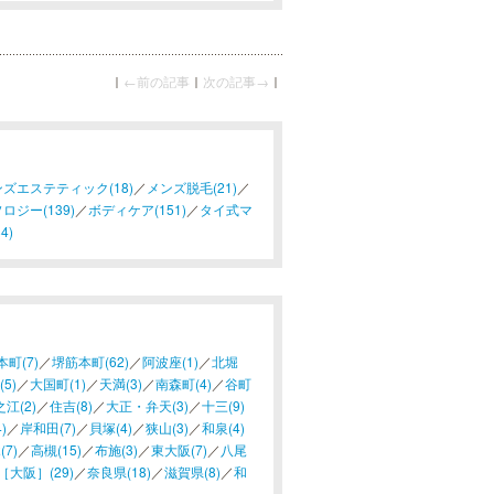
｜
←前の記事
｜
次の記事→
｜
ズエステティック(18)
／
メンズ脱毛(21)
／
ロジー(139)
／
ボディケア(151)
／
タイ式マ
4)
本町(7)
／
堺筋本町(62)
／
阿波座(1)
／
北堀
5)
／
大国町(1)
／
天満(3)
／
南森町(4)
／
谷町
江(2)
／
住吉(8)
／
大正・弁天(3)
／
十三(9)
)
／
岸和田(7)
／
貝塚(4)
／
狭山(3)
／
和泉(4)
(7)
／
高槻(15)
／
布施(3)
／
東大阪(7)
／
八尾
大阪］(29)
／
奈良県(18)
／
滋賀県(8)
／
和