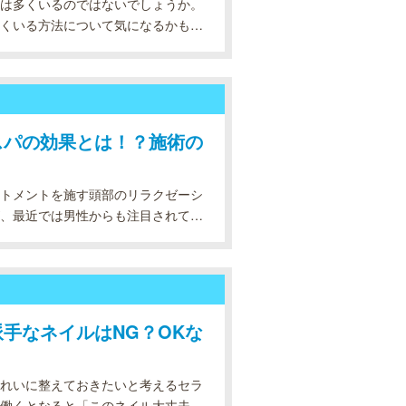
は多くいるのではないでしょうか。
くいる方法について気になるかもし
徴や、見た目が若いことで得られる
スパの効果とは！？施術の
トメントを施す頭部のリラクゼーシ
、最近では男性からも注目されてい
スパがおすすめです。 頭皮の乾燥や
手なネイルはNG？OKな
れいに整えておきたいと考えるセラ
働くとなると「このネイル大丈夫か