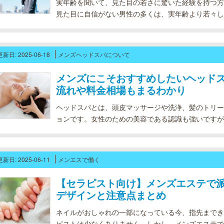
実年齢を聞いて、見た目の若さに驚いた経験を持つ方
見た目に自信がない男性の多くは、実年齢より若々し
れません。そこで本記事では、見た目が若い男性の特
ビジネス面のメリットについて解...
更新日: 2025-06-18
メンズヘッドスパについて
メンズにこそおすすめしたいヘッド
流れや料金相場もまるわかり
ヘッドスパとは、頭皮マッサージや洗浄、髪のトリー
ョンです。女性のための美容である認識も強いですが
ます。特に、以下の悩みを抱えている男性にはヘッド
薄毛が気になり始めている 仕事...
更新日: 2025-06-11
メンエスで働く
【セラピスト向け】メンズエステで派
デザインと注意点まとめ
ネイルがおしゃれの一部になっている今、指先までき
ピストは少なくありません。しかし、メンズエステで