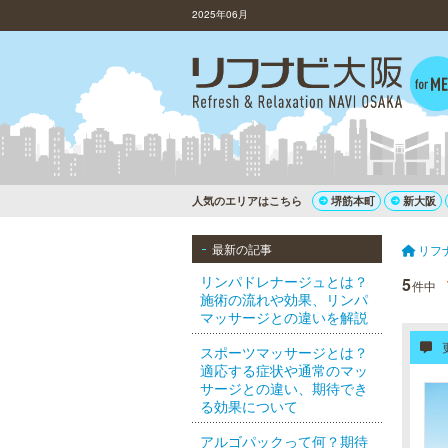
2025年06月
人気のエリアはこちら
堺筋本町
新大阪
最新の記事
リフ
リンパドレナージュとは？
5
件中
施術の流れや効果、リンパ
マッサージとの違いを解説
スポーツマッサージとは？
適応する症状や通常のマッ
サージとの違い、期待でき
る効果について
アルゴパックって何？期待