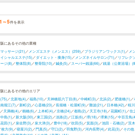
った方はできる限りバレず...
1～5
件を表示
大阪にあるその他の業種
マッサージ(21)
／
メンズエステ（メンエス）(259)
／
ブラジリアンワックス(1)
／
メン
イシャルエステ(15)
／
ダイエット・痩身(15)
／
メンズネイルサロン(71)
／
リフレクソ
ージ(8)
／
整体院(8)
／
整骨院(10)
／
鍼灸(5)
／
スーパー銭湯(66)
／
銭湯（公衆浴場）(8
大阪にあるその他のエリア
75)
／
北新地(4)
／
福島(10)
／
天神橋筋六丁目(8)
／
中崎町(3)
／
北浜(2)
／
肥後橋(1)
／
南堀江(7)
／
新町(2)
／
心斎橋(23)
／
長堀橋・松屋町(9)
／
難波(21)
／
日本橋(42)
／
桜川(
／
天満橋(4)
／
鶴橋(6)
／
上本町(4)
／
京橋(24)
／
都島(2)
／
天王寺(18)
／
花園町(1)
／
住之
中島(1)
／
新大阪(30)
／
東三国(2)
／
淡路(2)
／
江坂(6)
／
堺(18)
／
堺東(15)
／
中百舌鳥(4
花田(1)
／
泉佐野(3)
／
泉大津(3)
／
豊中(18)
／
吹田(5)
／
箕面(3)
／
池田・石橋(2)
／
茨木
／
枚方(9)
／
寝屋川(2)
／
門真(5)
／
守口(2)
／
羽曳野(3)
／
河内長野(4)
／
此花(3)
／
その他［
県(6)
／
京都市内(44)
／
その他［京都］(41)