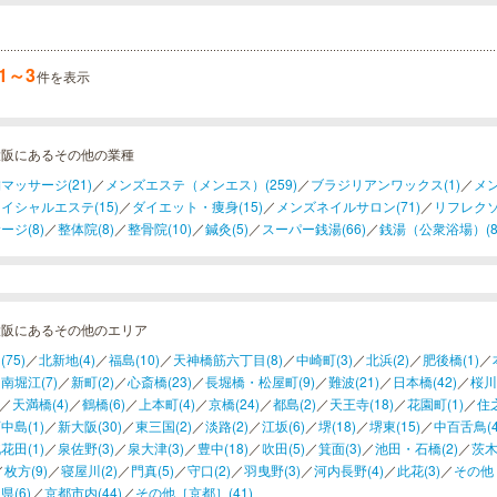
1～3
件を表示
大阪にあるその他の業種
マッサージ(21)
／
メンズエステ（メンエス）(259)
／
ブラジリアンワックス(1)
／
メン
イシャルエステ(15)
／
ダイエット・痩身(15)
／
メンズネイルサロン(71)
／
リフレクソ
ージ(8)
／
整体院(8)
／
整骨院(10)
／
鍼灸(5)
／
スーパー銭湯(66)
／
銭湯（公衆浴場）(8
大阪にあるその他のエリア
75)
／
北新地(4)
／
福島(10)
／
天神橋筋六丁目(8)
／
中崎町(3)
／
北浜(2)
／
肥後橋(1)
／
南堀江(7)
／
新町(2)
／
心斎橋(23)
／
長堀橋・松屋町(9)
／
難波(21)
／
日本橋(42)
／
桜川(
／
天満橋(4)
／
鶴橋(6)
／
上本町(4)
／
京橋(24)
／
都島(2)
／
天王寺(18)
／
花園町(1)
／
住之
中島(1)
／
新大阪(30)
／
東三国(2)
／
淡路(2)
／
江坂(6)
／
堺(18)
／
堺東(15)
／
中百舌鳥(4
花田(1)
／
泉佐野(3)
／
泉大津(3)
／
豊中(18)
／
吹田(5)
／
箕面(3)
／
池田・石橋(2)
／
茨木
／
枚方(9)
／
寝屋川(2)
／
門真(5)
／
守口(2)
／
羽曳野(3)
／
河内長野(4)
／
此花(3)
／
その他［
県(6)
／
京都市内(44)
／
その他［京都］(41)