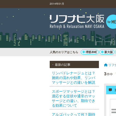
2014年01月
人気のエリアはこちら
堺筋本町
新大阪
最新の記事
リフ
リンパドレナージュとは？
3
件中
施術の流れや効果、リンパ
マッサージとの違いを解説
スポーツマッサージとは？
適応する症状や通常のマッ
サージとの違い、期待でき
る効果について
アルゴパックって何？期待