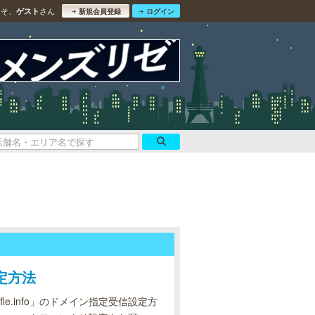
こそ、
さん
ゲスト
新規会員登録
ログイン
設定方法
le.info」のドメイン指定受信設定方