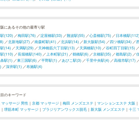
大阪にあるその他の最寄り駅
駅(120)
／
梅田駅(76)
／
淀屋橋駅(33)
／
難波駅(55)
／
心斎橋駅(75)
／
日本橋駅(112
8)
／
北新地駅(27)
／
南森町駅(41)
／
北浜駅(14)
／
新大阪駅(54)
／
四ツ橋駅(34)
／
西
駅(14)
／
天満駅(29)
／
天神橋筋六丁目駅(13)
／
天満橋駅(10)
／
谷町四丁目駅(15)
駅(110)
／
長堀橋駅(140)
／
上本町駅(21)
／
鶴橋駅(6)
／
京橋駅(35)
／
都島駅(2)
／
住
条駅(1)
／
東三国駅(6)
／
平野駅(1)
／
あびこ駅(3)
／
千里中央駅(4)
／
高槻市駅(17)
)
／
深井駅(1)
／
布施駅(4)
注目のキーワード
 マッサージ 男性
｜
京都 マッサージ
｜
梅田 メンズエステ
｜
マンションエステ 大阪
｜
ジ
｜
堺筋本町 マッサージ
｜
ブラジリアンワックス脱毛
｜
新大阪 メンズエステ
｜
十三 