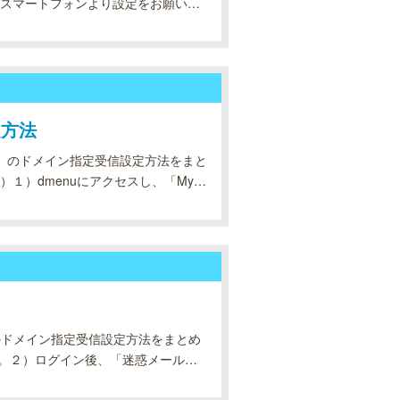
スマートフォンより設定をお願い致
ンし「メール設定」をクリック。２）メー
定方法
info」のドメイン指定受信設定方法をまと
）dmenuにアクセスし、「My d
ocomo（お客様サポート）ページを、
o」のドメイン指定受信設定方法をまとめ
い。２）ログイン後、「迷惑メールに
てもお困りの場合内、「受信したい