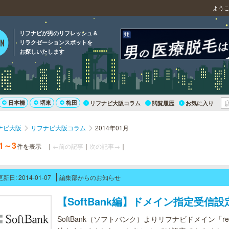
よう
リフナビが男のリフレッシュ＆
リラクゼーションスポットを
お探しいたします
日本橋
堺東
梅田
リフナビ大阪コラム
閲覧履歴
お気に入り
ナビ大阪
リフナビ大阪コラム
2014年01月
1～3
件を表示
｜
←前の記事
｜
次の記事→
｜
更新日: 2014-01-07
編集部からのお知らせ
【SoftBank編】ドメイン指定受信
SoftBank（ソフトバンク）よりリフナビドメイン「ref