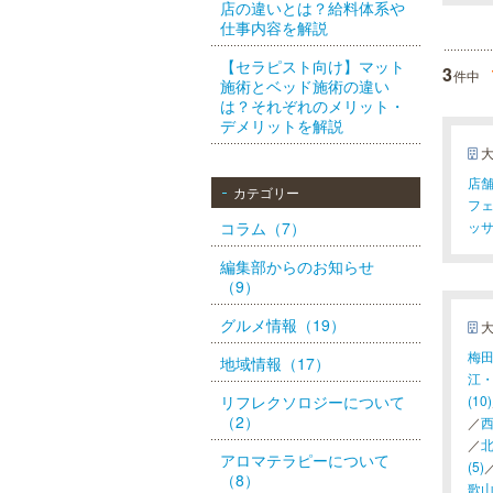
店の違いとは？給料体系や
仕事内容を解説
【セラピスト向け】マット
3
件中
施術とベッド施術の違い
は？それぞれのメリット・
デメリットを解説
店舗
カテゴリー
フェ
ッサ
コラム（7）
編集部からのお知らせ
（9）
グルメ情報（19）
梅田(
地域情報（17）
江・
(10)
リフレクソロジーについて
（2）
／
西
／
北
アロマテラピーについて
(5)
（8）
歌山