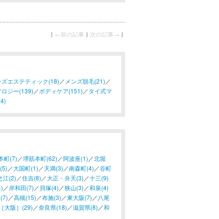
｜
←前の記事
｜
次の記事→
｜
ズエステティック(18)
／
メンズ脱毛(21)
／
ロジー(139)
／
ボディケア(151)
／
タイ式マ
4)
本町(7)
／
堺筋本町(62)
／
阿波座(1)
／
北堀
5)
／
大国町(1)
／
天満(3)
／
南森町(4)
／
谷町
江(2)
／
住吉(8)
／
大正・弁天(3)
／
十三(9)
)
／
岸和田(7)
／
貝塚(4)
／
狭山(3)
／
和泉(4)
(7)
／
高槻(15)
／
布施(3)
／
東大阪(7)
／
八尾
大阪］(29)
／
奈良県(18)
／
滋賀県(8)
／
和