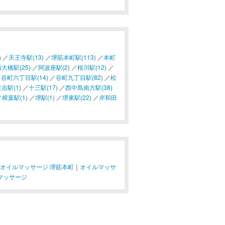
)
／
天王寺駅(13)
／
堺筋本町駅(113)
／
本町
大橋駅(25)
／
阿波座駅(2)
／
桜川駅(12)
／
／
谷町六丁目駅(14)
／
谷町九丁目駅(82)
／
松
吉駅(1)
／
十三駅(17)
／
西中島南方駅(38)
／
樟葉駅(1)
／
堺駅(1)
／
堺東駅(22)
／
岸和田
オイルマッサージ 堺筋本町
｜
オイルマッサ
マッサージ