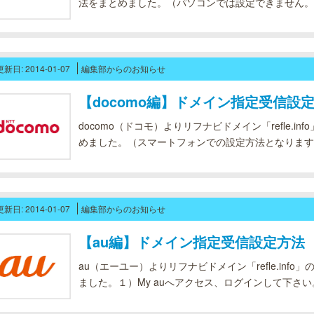
法をまとめました。（パソコンでは設定できません。
します） １）My SoftBankへアクセス、ログイ
ル設定「Eメール(i)」の...
更新日: 2014-01-07
編集部からのお知らせ
【docomo編】ドメイン指定受信設
docomo（ドコモ）よりリフナビドメイン「refle.
めました。（スマートフォンでの設定方法となります）１
ocomo（お客様サポート）」をクリック。２）My d
下方向にスクロール。３）ページ...
更新日: 2014-01-07
編集部からのお知らせ
【au編】ドメイン指定受信設定方法
au（エーユー）よりリフナビドメイン「refle.inf
ました。１）My auへアクセス、ログインして下さ
ついて」をクリック。３）メールフィルターを設定し
メールアドレスを許可する 受信...