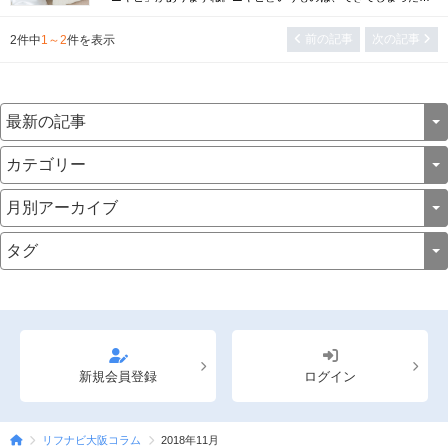
無理に潰さない方が良いなどと教えられたとしても、どうしても気
になってしまい、無理に潰してしまったという経験がある方は多い
前の記事
次の記事
2
件中
1～2
件を表示
はずです。その結果、大人になってもニキビ跡が残っていて、「ど
うにかしてニキビ跡が消せないものだろうか？」などと悩んでいる
方は珍しくないでしょう。特に、女性にとって...
新規会員登録
ログイン
リフナビ大阪コラム
2018年11月