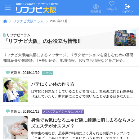
大阪のメンズエステ・マッサージを探すなら
お気に入
り
閲覧履歴
ログイン
リフナビ大阪コラム
2018年11月
リフナビコラム
「リフナビ大阪」のお役立ち情報!!
リフナビ大阪編集部によるマッサージ、リラクゼーションを楽しむための基礎
知識紹介や体験談、TV番組紹介、地域情報、お役立ち情報などをご紹介。
更新日: 2018/11/19
コラム
バテにくい体の作り方
日常的に何気なくしていることが習慣化し、無意識に同じ行動を繰
り返していたり、断片的にどこかで聞いたことがある話をなんとな
く覚えていて、良かれと思ってそれをライフスタイルに組み込んで
いる。そんな経験はありませんか？私の場合、上記に加えさらに、
「この方が疲れにくいに違いない！」と勝手に思い込んでいる仮説
更新日: 2018/11/12
メンズフェイシャルについて
がいくつもあり、実践していることもあります。理由はいくつかあ
男性でも気になるニキビ跡…綺麗に消し去るならメン
りますが、その多くは、「テレビで見たこと...
ズエステがオススメ？
中学生の頃など、思春期の時期によく見られるお肌のトラブルで
「ニキビ」がありますね。ニキビというものは、できてしまったら