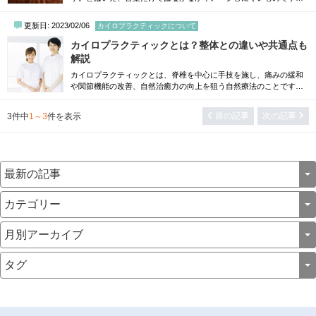
本記事ではメンズエステのマッサージ効果を知りたい方を対象に、
主な効果や部位別の効果についてまとめました。効率的にマッサー
更新日: 2023/02/06
カイロプラクティックについて
ジ効果を得たいと考えている方は、ぜひ参考にしてください。メン
ズエステのマッサージ効果3選メンズエステのマッサージで得られる
カイロプラクティックとは？整体との違いや共通点も
効果は以下のとおりです。 1. 血流改善 2....
解説
カイロプラクティックとは、脊椎を中心に手技を施し、痛みの緩和
や関節機能の改善、自然治癒力の向上を狙う自然療法のことです。
整体と混同されやすいですが、カイロプラクティックと整体は全く
の別物といえます。この記事では、カイロプラクティックと整体の
前の記事
次の記事
3
件中
1～3
件を表示
違いや共通点について解説します。どちらの施術が自分に合ってい
るかを理解することにより、適切な治療を受けられます。ぜひご参
考ください。カイロプラクティックと整体の...