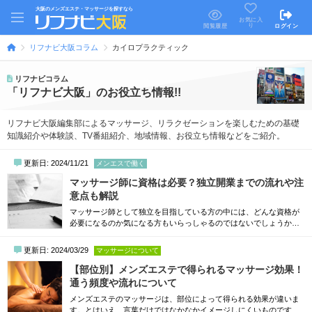
大阪のメンズエステ・マッサージを探すなら
お気に入
り
閲覧履歴
ログイン
リフナビ大阪コラム
カイロプラクティック
リフナビコラム
「リフナビ大阪」のお役立ち情報!!
リフナビ大阪編集部によるマッサージ、リラクゼーションを楽しむための基礎
知識紹介や体験談、TV番組紹介、地域情報、お役立ち情報などをご紹介。
更新日: 2024/11/21
メンエスで働く
マッサージ師に資格は必要？独立開業までの流れや注
意点も解説
マッサージ師として独立を目指している方の中には、どんな資格が
必要になるのか気になる方もいらっしゃるのではないでしょうか。
結論から言うと、病気やケガを治すことを目的とする「医療行為」
を行うマッサージ師には、施術内容に沿った資格が必要です。今回
更新日: 2024/03/29
マッサージについて
はこれからマッサージ師として独立を目指す方向けに、業種ごとに
必要な資格や、独立開業までの流れなどをわかりやすくお伝えしま
【部位別】メンズエステで得られるマッサージ効果！
す。医療行為を目的としたマッサージ師には...
通う頻度や流れについて
メンズエステのマッサージは、部位によって得られる効果が違いま
す。とはいえ、言葉だけではなかなかイメージしにくいものです。