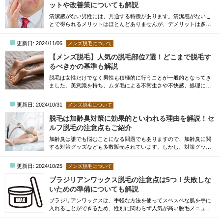
い。【容姿編】見た目が若く見える男性の特徴...
ットや改善策についても解説
清潔感がない男性には、共通する特徴があります。清潔感がないこ
とで得られるメリットはほとんどありませんが、デメリットは多く
生じるため、特徴に当てはまる方は対策するのがおすすめです。本
記事内でご紹介している対策は、誰でも行えるものですので、清潔
更新日: 2024/11/06
メンズ脱毛について
感に自信のない方はぜひ生活に取り入れてみてください。清潔感が
ない男性にありがちな5つの共通点清潔感がない男性にありがちな共
【メンズ脱毛】人気の脱毛部位7選！どこまで脱毛す
通点は、次の5点です。 毛に無頓着 体型が...
るべきかの基準も解説
脱毛は女性だけでなく男性も積極的に行うことが一般的となってき
ました。美意識を持ち、ムダ毛による不衛生さや不快感、処理にか
ける時間の削減を目指していらっしゃる方も多いのではないでしょ
うか。そこで今回は、メンズ脱毛において人気の脱毛部位を7選にし
更新日: 2024/10/31
メンズ脱毛について
てお伝えします。また、脱毛初心者の方向けにどこまで脱毛するべ
きかを理解できるよう、状況別に応じた基準もご紹介していきます
脱毛は加齢臭対策に効果的といわれる理由を解説！セ
ので、ぜひ参考にしてみてください。メン...
ルフ脱毛の注意点もご紹介
加齢臭は誰でも悩むことになる問題でもありますので、加齢臭に関
する対策グッズなども多数販売されています。しかし、対策グッズ
を試してみても、根本的な解決につながらない例はよくあります。
そこでおすすめするのが、根本的な解決方法のひとつであるメンズ
更新日: 2024/10/25
メンズ脱毛について
エステでの「脱毛」です。今回は、メンズ脱毛が加齢臭対策として
有効的な理由や、その他の加齢臭対策についてもご紹介しますの
ブラジリアンワックス脱毛の注意点は5つ！失敗しな
で、最後までご覧ください。加齢臭にはメンズ...
いための準備についても解説
ブラジリアンワックスは、手軽な方法を使ってスベスベな肌を手に
入れることができるため、性別に関わらず人気が高い脱毛メニュー
です。しかし、ブラジリアンワックスによる脱毛を進める際には、