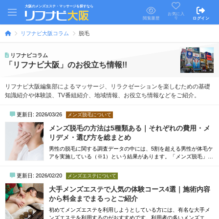
大阪のメンズエステ・マッサージを探すなら
お気に入
り
閲覧履歴
ログイン
リフナビ大阪コラム
脱毛
リフナビコラム
「リフナビ大阪」のお役立ち情報!!
リフナビ大阪編集部によるマッサージ、リラクゼーションを楽しむための基礎
知識紹介や体験談、TV番組紹介、地域情報、お役立ち情報などをご紹介。
更新日: 2026/03/26
メンズ脱毛について
メンズ脱毛の方法は5種類ある｜それぞれの費用・メ
リデメ・選び方を総まとめ
男性の脱毛に関する調査データの中には、5割を超える男性が体毛ケ
アを実施している（※1）という結果があります。「メンズ脱毛」が
一般化している一つのデータとして、考えられるのではないでしょ
うか。しかし、メンズ脱毛の種類は多いため、自身に合った脱毛方
更新日: 2026/02/20
メンズエステについて
法に悩んでいる方は多くいらっしゃいます。自分に合った脱毛方法
がわからない方向けに、メンズ脱毛の方法を5つに分けて、それぞれ
大手メンズエステで人気の体験コース4選｜施術内容
の費用やメリット・デメリットを解説し...
から料金までまるっとご紹介
初めてメンズエステを利用しようとしている方には、有名な大手メ
ンズエステを利用するのがおすすめです。利用者の多いメンズエス