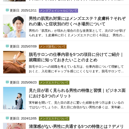
テなら安心して利用しやすいですし、手頃な料金で利用できる「体
験コース」が提供されていることもあります。エステの利用経験が
更新日: 2025/12/11
メンズフェイシャルについて
ない男性は「施術内容がわからなくて不安」「本当に効果があるの
か心配」などの理由から、なかなか一歩を踏み出せない方もいるで
男性の肌荒れ対策にはメンズエステ？皮膚科？それぞ
しょう。そこで本記事では、大手メンズエス...
れの違いと症状別の行くべき場所について
男性の「肌荒れ」が現れた場合の主な改善策として、次の2つが挙げ
られます。 1.皮膚科に行く 2.メンズエステに行く今回は、 男性の肌
荒れにはメンズエステと皮膚科のどちらがおすすめか、両者の違い
や特徴についてご紹介します。症状によって通うべき場所が異なり
更新日: 2025/07/09
メンズ脱毛について
ますので、自分の状態と照らし合わせながら参考にしてください。
【3つの違い】メンズエステと(美容)皮膚科の肌荒れ対策メンズエス
脱毛サロンの仕事内容を5つの項目に分けてご紹介｜
テと(美容)皮膚科の肌荒れ対策には、...
就職前に知っておきたいことのまとめ
脱毛サロンへの就職を考えている方は、仕事内容について理解して
おくと、入社後にギャップを感じにくくなります。脱毛サロンで働
くメリット以外にも、仕事における大変なことを知っておくことで
心の準備を整えられるでしょう。そこで今回は、脱毛サロンのエス
更新日: 2025/06/23
メンズエステについて
テティシャンを目指している方に向けて、仕事内容やメリット、大
変なことについて詳しく解説します。なお、未経験からエステティ
見た目が若く見られる男性の特徴と習慣｜ビジネス面
シャンを目指す方は、以下のコラムもぜひご...
における3つのメリット
実年齢を聞いて、見た目の若さに驚いた経験を持つ方は多くいるの
ではないでしょうか。見た目に自信がない男性の多くは、実年齢よ
り若々しくいる方法について気になるかもしれません。そこで本記
事では、見た目が若い男性の特徴や、見た目が若いことで得られる
更新日: 2024/12/05
メンズエステについて
ビジネス面のメリットについて解説します。見た目に自信を持ちた
い方や、ビジネスで成果をあげたい方は、ぜひ参考にしてくださ
清潔感がない男性に共通する5つの特徴とは？デメリ