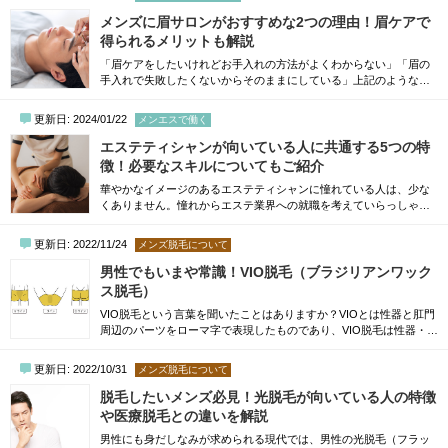
しょう。そこで本記事では、万が一に備えたメンズエステ勧誘の上
手な断り方をご紹介します。しつこい、あるいは強引な勧誘を断れ
メンズに眉サロンがおすすめな2つの理由！眉ケアで
るか不安な方は、ぜひ参考にしてみてくださ...
得られるメリットも解説
「眉ケアをしたいけれどお手入れの方法がよくわからない」「眉の
手入れで失敗したくないからそのままにしている」上記のような理
由から眉ケアを行っていない男性には、眉サロンがおすすめです。
美容に関心を持つ男性は年々増えており、眉ケアは垢抜けの第一歩
更新日: 2024/01/22
メンエスで働く
として手を出しやすい部位の一つといえます。とはいえ、どのよう
に眉をケアするべきかわからない方は多くいらっしゃるでしょう。
エステティシャンが向いている人に共通する5つの特
そこで今回は、眉サロンや眉ケアの重要性に...
徴！必要なスキルについてもご紹介
華やかなイメージのあるエステティシャンに憧れている人は、少な
くありません。憧れからエステ業界への就職を考えていらっしゃる
方も、多いのではないでしょうか。しかし、就職後に想像していた
仕事とかけ離れていると、すぐに転職を考えてしまうかもしれませ
更新日: 2022/11/24
メンズ脱毛について
ん。そこで本記事では、エステティシャンに向いている人や、不向
きな人の特徴を詳しく解説していきます。エステティシャンが向い
男性でもいまや常識！VIO脱毛（ブラジリアンワック
ている人に共通する5つの特徴エステティシ...
ス脱毛）
VIO脱毛という言葉を聞いたことはありますか？VIOとは性器と肛門
周辺のパーツをローマ字で表現したものであり、VIO脱毛は性器・肛
門周辺の脱毛を行うことを指します。一昔前から女性の間で大きな
流行を見せたVIO脱毛ですが、実は今、男性の間でもひそかに人気を
更新日: 2022/10/31
メンズ脱毛について
集めているのです。一度施術を受けた男性に言わせれば、VIO脱毛は
もはや常識という声も…。本稿では、男性にも浸透しつつあるVIO脱
脱毛したいメンズ必見！光脱毛が向いている人の特徴
毛の中でも特に人気の高い施術で...
や医療脱毛との違いを解説
男性にも身だしなみが求められる現代では、男性の光脱毛（フラッ