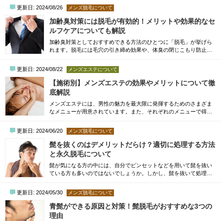
いくつか注意しておかなければならないポイントがあります。特
更新日: 2024/08/26
メンズ脱毛について
に、アレルギーやアトピー性皮膚炎などを抱えている場合は、ブラ
ジリアンワックスによる脱毛後にさまざまな問題が出てしまう危険
加齢臭対策には脱毛が有効的！メリットや効果的なセ
性があるのです。そこで今回は、サロンでブラ...
ルフケアについても解説
加齢臭対策としておすすめできる方法のひとつに「脱毛」が挙げら
れます。脱毛には毛穴の引き締め効果や、体臭の閉じこもり防止な
ど、嫌な体臭を防ぐためのメリットがあるためです。ただし、セル
フケアの方法には注意しましょう。間違ったセルフケアをしてしま
更新日: 2024/08/22
メンズエステについて
うと、肌トラブルの原因にもなりかねません。そこで今回は、加齢
臭対策のために脱毛するメリットや、正しいケアの方法まで詳しく
【施術別】メンズエステの効果やメリットについて徹
解説していきます。正しい肌ケアを実践でき...
底解説
メンズエステには、男性の魅力を最大限に発揮するためのさまざま
なメニューが用意されています。また、それぞれのメニューで得ら
れる効果・メリットもさまざまです。そこで今回は、メンズエステ
の施術別に得られる効果やメリットについて詳しく解説します。施
更新日: 2024/06/20
メンズ脱毛について
術ごとの効果を理解できれば、初めてメンズエステを利用する方で
も自分に合った施術メニューを選択できるでしょう。【メンズフェ
髭を抜くのはデメリットだらけ？適切に処理する方法
イシャル】3つの肌質改善効果に期待できる...
と永久脱毛について
髭が気になる方の中には、自分でピンセットなどを用いて髭を抜い
ている方も多いのではないでしょうか。しかし、髭を抜いて処理す
ることは肌に大きな負荷を与えますし、生えなくなることもありま
せん。それどころか、ピンセットや毛抜きで顎髭を無理やり抜いて
更新日: 2024/05/30
メンズ脱毛について
しまうと、さまざまな肌トラブルの原因につながることがありま
す。本記事では、髭を抜くデメリットについてや、適切な髭の処理
青髭ができる原因と対策！髭脱毛がおすすめな3つの
方法について詳しく解説します。「髭をきれい...
理由