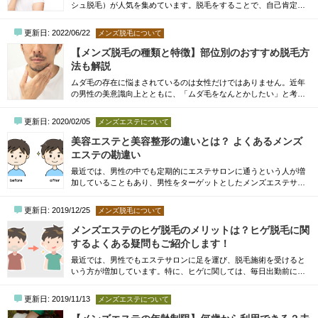
シュ脱毛）が人気を集めています。脱毛をすることで、自己肯定感
や生活の質が高まりやすくなるメリットがあることをご存じでしょ
うか。さらに、清潔感を求めている女性は、毛深い男性に対して好
更新日: 2022/06/22
メンズ脱毛について
印象を持ちにくいようです。そこで今回は、脱毛について悩んでい
る方向けに、今人気の光脱毛について向いている人の特徴やメリッ
【メンズ脱毛の種類と特徴】部位別のおすすめ脱毛方
ト、医療脱毛との違いなどをお伝えします。...
法も解説
ムダ毛の存在に悩まされているのは女性だけではありません。近年
の男性の美意識向上とともに、「ムダ毛をなんとかしたい」と考え
るメンズが増えてきているのです。ふとした瞬間鏡を見ると、鼻か
ら少し顔を出している鼻毛。夕方になるにつれ徐々に伸びてくるひ
更新日: 2020/02/05
メンズエステについて
げ…。体毛が伸びるのは人間として自然な現象なので仕方のないこ
とですが、なんとかできるならしたいものですよね。ということで
美容エステと美容整形の違いとは？ よくあるメンズ
今回は、男性専用の脱毛であるメンズ...
エステの勘違い
最近では、男性の中でも定期的にエステサロンに通うという人が増
加していることもあり、男性をターゲットとしたメンズエステサロ
ンの出店も急増していると言われています。一昔前であれば、「美
の追求」は女性だけに関係があるものというイメージも強く、エス
更新日: 2019/12/25
メンズ脱毛について
テサロンに男性が通うことを恥ずかしいと感じる人も少なくなかっ
たでしょう。しかし、近年では、男性の中にも「もっと外見を美し
メンズエステのヒゲ脱毛のメリットは？ヒゲ脱毛に関
くしたい」と考える人が多いのが実際のとこ...
するよくある疑問もご紹介します！
最近では、男性でもエステサロンに足を運び、脱毛施術を受けると
いう方が増加しています。特に、ヒゲに関しては、毎日出勤前に手
入れしなければいけないため、日々の手入れを面倒に感じ、思い切
って脱毛をしてしまおうと考える方は多いようです。ヒゲの濃い方
更新日: 2019/11/13
メンズエステについて
であれば、毎日髭剃りが必要になるため、一般的なヒゲの濃さの方
よりも朝早く起きなければなりませんし、身だしなみとして必要な