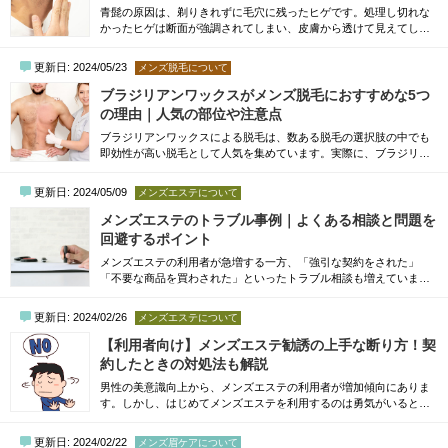
青髭の原因は、剃りきれずに毛穴に残ったヒゲです。処理し切れな
かったヒゲは断面が強調されてしまい、皮膚から透けて見えてしま
います。対策は剃り方を見直したり、ピンセットで抜いたりするな
どの方法が一般的です。しかし、根本的に改善したい場合は脱毛が
更新日: 2024/05/23
メンズ脱毛について
最善の方法です。「頑張って毎日ヒゲを処理しているにもかかわら
ず、鏡を見ると剃った瞬間から青い毛穴が残っている…」こんな悩
ブラジリアンワックスがメンズ脱毛におすすめな5つ
みを抱えている方は、ぜひこの記事で...
の理由｜人気の部位や注意点
ブラジリアンワックスによる脱毛は、数ある脱毛の選択肢の中でも
即効性が高い脱毛として人気を集めています。実際に、ブラジリア
ンワックスは男性が脱毛するときにおすすめの方法です。本記事で
は、メンズ脱毛にブラジリアンワックスがおすすめな5つの理由を中
更新日: 2024/05/09
メンズエステについて
心に解説します。手軽に安い費用で脱毛したいと考えている男性
は、メリット・デメリットを中心に知っておくのがおすすめです。
メンズエステのトラブル事例｜よくある相談と問題を
メンズ脱毛で人気の部位について知りたい方...
回避するポイント
メンズエステの利用者が急増する一方、「強引な契約をされた」
「不要な商品を買わされた」といったトラブル相談も増えていま
す。トラブルを回避するもっとも重要なポイントは、「1. 利用前に
口コミや料金体系を徹底的に調べる」こと、そして「2. 契約書の内
更新日: 2024/02/26
メンズエステについて
容をしっかり確認する」ことです。この記事では、メンズエステで
よくある5つのトラブル事例とその対処法、万が一のときの相談窓
【利用者向け】メンズエステ勧誘の上手な断り方！契
口、そして安全なサロンを選ぶための5つのチェ...
約したときの対処法も解説
男性の美意識向上から、メンズエステの利用者が増加傾向にありま
す。しかし、はじめてメンズエステを利用するのは勇気がいると考
える方も少なくありません。「体験などで利用した店舗からしつこ
く勧誘されるかもしれない」と考えている方も多くいらっしゃるで
更新日: 2024/02/22
メンズ眉ケアについて