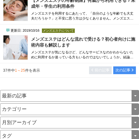
【メンズエステの年齢制限】何歳から利用できる？未
こととはいえ、「なんだか損している気分だ...
成年・学生の利用条件
メンズエステを利用するにあたって、「自分のような年齢でも大丈
夫だろうか？」と不安に思う方は少なくありません。メンズエステ
は一般的に15歳（中学生を除く）から利用可能ですが、18歳未満の
未成年者が契約・施術を受けるには「保護者の同意」が必須です。2
更新日: 2019/10/16
メンズエステについて
022年の法改正により18歳から成人となりましたが、高校生の場合は
18歳であっても保護者の同意や同伴を求められるケースがほとんど
メンズエステはどんな流れで受ける？初心者向けに施
です。本記事では、メンズエステの年齢制...
術内容も解説します
メンズエステが気になるけど、どんなサービスなのかわからないた
めに利用するか迷っている方もいるのではないでしょうか。結論、
メンズエステは心身の疲れを解消する目的で利用している方が多い
です。本記事では、メンズエステで施術を受ける流れや、施術を受
前の記事
次の記事
37
件中
1～25
件を表示
ける上での注意点を初心者向けに解説しています。メンズエステへ
の理解が深まれば、利用してみたいと感じるかもしれません。初め
てのメンズエステに不安がある、メンズエス...