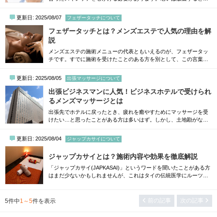
速するため、日頃のスキンケアやプロの施術による対策を行いまし
ょう。そこで本記事では、40代の男性向けに、老け顔対策について
更新日: 2025/08/07
フェザータッチについて
解説します。老け顔の原因や、老け顔対策におすすめなスキンケア
について知りたい方は、ぜひ参考にしてください。大阪のメンズエ
フェザータッチとは？メンズエステで人気の理由を解
ステを探す40代男性が老け顔になってしまう...
説
メンズエステの施術メニューの代表ともいえるのが、フェザータッ
チです。すでに施術を受けたことのある方を別として、この言葉だ
けを聞いても実際にどんな技術なのか、どんな感覚があるのかはな
かなかイメージできないのではないでしょうか。この記事ではメン
更新日: 2025/08/05
出張マッサージについて
ズエステ初心者の方のために、フェザータッチの基本からその魅
力、実際の施術の流れまでをわかりやすく解説していきます。フェ
出張ビジネスマンに人気！ビジネスホテルで受けられ
ザータッチとは？基本の意味と施術の特徴それ...
るメンズマッサージとは
出張先でホテルに戻ったとき、疲れを癒やすためにマッサージを受
けたい…と思ったことがある方は多いはず。しかし、土地勘がない
場所でお店を探したり、わざわざ外出したりするのはちょっと面倒
ですよね。そんなときに便利なのが、ホテルの部屋で受けられる出
更新日: 2025/08/04
ジャップカサイについて
張メンズマッサージです。今回は、出張ビジネスマンの方にぜひ試
していただきたい、ビジネスホテルで受けられるメンズマッサージ
ジャップカサイとは？施術内容や効果を徹底解説
についてわかりやすく解説していきま...
「ジャップカサイ(JAPKASAI)」というワードを聞いたことがある方
はまだ少ないかもしれませんが、これはタイの伝統医学にルーツを
持つ、歴としたタイ古式マッサージの施術法のひとつです。近年、
一部のメンズエステやリラクゼーションサロンで取り入れられるよ
うになり、特に男性ホルモンや自律神経への働きかけを目的とした
前の記事
次の記事
5
件中
1～5
件を表示
深い癒やしを求める方から注目を浴び始めました。そこで今回の記
事では、ジャップカサイがいったいどんなマ...