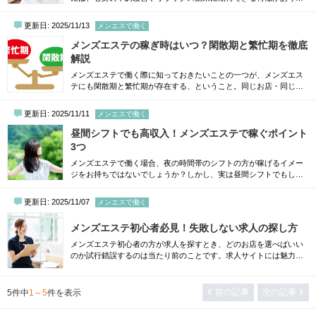
す。とはいえ、推拿に対して聞き馴染みがなくどんなマッサージな
のかイメージがわかない方も多くいるでしょう。そこで本記事で
更新日: 2025/11/13
メンエスで働く
は、推拿に関する基礎知識や期待できる効果、代表的な技法などに
ついて詳しく解説します。中国式マッサージに興味がある方は、ぜ
メンズエステの稼ぎ時はいつ？閑散期と繁忙期を徹底
ひ参考にしてください。推拿（すいな）とは？...
解説
メンズエステで働く際に知っておきたいことの一つが、メンズエス
テにも閑散期と繁忙期が存在する、ということ。同じお店・同じ働
き方でも、時期によって収入が大きく変わることは珍しくありませ
ん。繁忙期をしっかり活かせば収入が伸びますし、閑散期を理解し
更新日: 2025/11/11
メンエスで働く
て働き方を調整すれば「なんでこんなに暇なんだろう」と不安にな
ることもありません。この記事では、年間を通したメンズエステの
昼間シフトでも高収入！メンズエステで稼ぐポイント
閑散期・繁忙期をわかりやすくまとめました...
3つ
メンズエステで働く場合、夜の時間帯のシフトの方が稼げるイメー
ジをお持ちではないでしょうか？しかし、実は昼間シフトでもしっ
かり高収入を狙うことが可能です。最近では、家事や育児と両立し
ながら昼間の空いた時間でメンズエステで稼ぐ女性も増えてきてい
更新日: 2025/11/07
メンエスで働く
ます。ただし、昼でも稼げるセラピストになるためには、時間の使
い方やお店選びに少し工夫が必要。この記事では、昼間シフトでも
メンズエステ初心者必見！失敗しない求人の探し方
高収入を叶えるメンズエステの働き方の3つ...
メンズエステ初心者の方が求人を探すとき、どのお店を選べばいい
のか試行錯誤するのは当たり前のことです。求人サイトには魅力的
な言葉が並んでいますが、すべてを鵜呑みにしてしまうと、実際に
働いた際に「思っていたのと違う」と後悔してしまうかもしれませ
ん。そこでこの記事では、初心者でも失敗しないメンズエステ求人
前の記事
次の記事
5
件中
1～5
件を表示
の探し方をわかりやすく解説します。信頼できるお店を見極める方
法や、応募前に確認しておきたいポイントも...