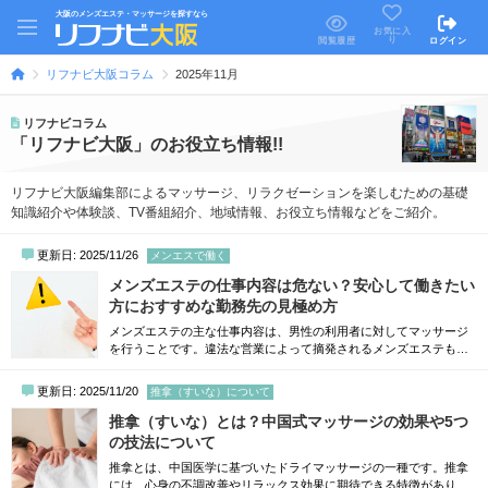
大阪のメンズエステ・マッサージを探すなら
お気に入
り
閲覧履歴
ログイン
リフナビ大阪コラム
2025年11月
リフナビコラム
「リフナビ大阪」のお役立ち情報!!
リフナビ大阪編集部によるマッサージ、リラクゼーションを楽しむための基礎
知識紹介や体験談、TV番組紹介、地域情報、お役立ち情報などをご紹介。
更新日: 2025/11/26
メンエスで働く
メンズエステの仕事内容は危ない？安心して働きたい
方におすすめな勤務先の見極め方
メンズエステの主な仕事内容は、男性の利用者に対してマッサージ
を行うことです。違法な営業によって摘発されるメンズエステも一
部ありますが、基本的に性的なサービスは提供していないため、危
険性のある仕事ではありません。とはいえ、これからメンズエステ
更新日: 2025/11/20
推拿（すいな）について
で働くことを検討している方の中には、業務内容の詳細や安全性に
ついて気になる方も多いでしょう。そこで今回は、メンズエステの
推拿（すいな）とは？中国式マッサージの効果や5つ
仕事内容や安全なお店で働くための方法につ...
の技法について
推拿とは、中国医学に基づいたドライマッサージの一種です。推拿
には、心身の不調改善やリラックス効果に期待できる特徴がありま