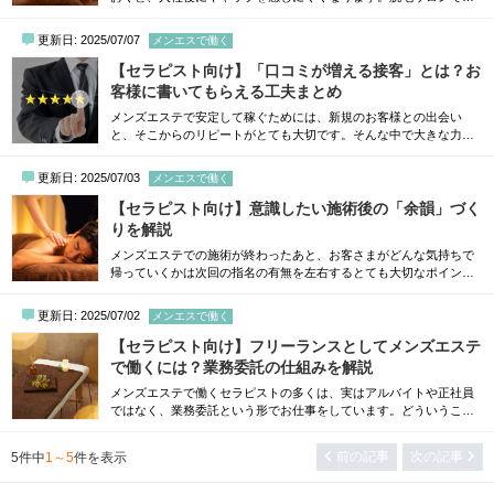
くメリット以外にも、仕事における大変なことを知っておくことで
心の準備を整えられるでしょう。そこで今回は、脱毛サロンのエス
更新日: 2025/07/07
メンエスで働く
テティシャンを目指している方に向けて、仕事内容やメリット、大
変なことについて詳しく解説します。なお、未経験からエステティ
【セラピスト向け】「口コミが増える接客」とは？お
シャンを目指す方は、以下のコラムもぜひご...
客様に書いてもらえる工夫まとめ
メンズエステで安定して稼ぐためには、新規のお客様との出会い
と、そこからのリピートがとても大切です。そんな中で大きな力を
持っているのが、口コミの存在。指名のきっかけになったり、安心
感を持ってもらえる材料になったりと、口コミが増えるだけでお仕
更新日: 2025/07/03
メンエスで働く
事の幅も広がっていきます。でも、「口コミを書いてください」と
お願いするのは少し気が引ける…そんなふうに感じたことがある方
【セラピスト向け】意識したい施術後の「余韻」づく
も多いのではないでしょうか。実は、口...
りを解説
メンズエステでの施術が終わったあと、お客さまがどんな気持ちで
帰っていくかは次回の指名の有無を左右するとても大切なポイント
です。施術中はリラックスしていたのに、最後の数分で現実に引き
戻されてしまった…そんな経験をしたことのあるお客さまは、実は
更新日: 2025/07/02
メンエスで働く
少なくありません。だからこそ、技術や雰囲気づくりに加えて、施
術後にどんな余韻を残すかという点も、メンズエステで働く上では
【セラピスト向け】フリーランスとしてメンズエステ
意識していくことが大切です。今回は...
で働くには？業務委託の仕組みを解説
メンズエステで働くセラピストの多くは、実はアルバイトや正社員
ではなく、業務委託という形でお仕事をしています。どういうこと
かというと、いわゆる雇用契約とは異なり、フリーランスのように
お店と対等な立場でお仕事を請け負う働き方が業務委託です。この
前の記事
次の記事
5
件中
1～5
件を表示
記事では、メンズエステ業界における業務委託の基本的な仕組み
と、フリーランスとして働く際に知っておきたい知識をわかりやす