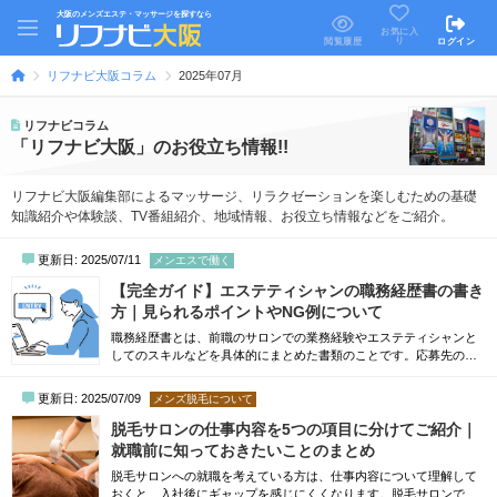
大阪のメンズエステ・マッサージを探すなら
お気に入
り
閲覧履歴
ログイン
リフナビ大阪コラム
2025年07月
リフナビコラム
「リフナビ大阪」のお役立ち情報!!
リフナビ大阪編集部によるマッサージ、リラクゼーションを楽しむための基礎
知識紹介や体験談、TV番組紹介、地域情報、お役立ち情報などをご紹介。
更新日: 2025/07/11
メンエスで働く
【完全ガイド】エステティシャンの職務経歴書の書き
方｜見られるポイントやNG例について
職務経歴書とは、前職のサロンでの業務経験やエステティシャンと
してのスキルなどを具体的にまとめた書類のことです。応募先の企
業が求める人材像と、あなたが合致しているかを判断する大切な材
料として扱われます。エステティシャンの経験を活かしてキャリア
更新日: 2025/07/09
メンズ脱毛について
アップを目指したい方は、転職活動で「職務経歴書」が必要になる
でしょう。とはいえ、職務経歴書の書き方や、どんなアピールをす
脱毛サロンの仕事内容を5つの項目に分けてご紹介｜
れば効果的かわからない方は多くいらっしゃ...
就職前に知っておきたいことのまとめ
脱毛サロンへの就職を考えている方は、仕事内容について理解して
おくと、入社後にギャップを感じにくくなります。脱毛サロンで働