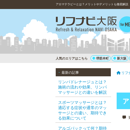
アロマテラピーとは？メリットやデメリットも徹底解説
人気のエリアはこちら
堺筋本町
新大阪
最新の記事
リフ
リンパドレナージュとは？
施術の流れや効果、リンパ
マッサージとの違いを解説
ア
スポーツマッサージとは？
適応する症状や通常のマッ
サージとの違い、期待でき
更
る効果について
アルゴパックって何？期待