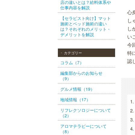
店の違いとは？給料体系や
仕事内容を解説
心
【セラピスト向け】マット
し
施術とベッド施術の違い
し
は？それぞれのメリット・
デメリットを解説
い
今
特
カテゴリー
認
コラム（7）
編集部からのお知らせ
（9）
グルメ情報（19）
地域情報（17）
リフレクソロジーについて
（2）
アロマテラピーについて
（8）