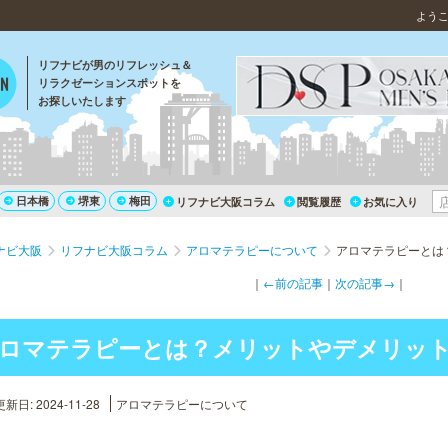
よう
リフナビが男のリフレッシュ＆
リラクゼーションスポットを
お探しいたします
日本橋
堺東
梅田
リフナビ大阪コラム
閲覧履歴
お気に入り
ナビ大阪
リフナビ大阪コラム
アロマテラピーについて
アロマテラピーとは
｜
←前の記事
｜
次の記事→
｜
ロマテラピーとは？メリットやデメリッ
新日: 2024-11-28
アロマテラピーについて