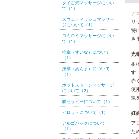
タイ古式マッサージについ
て（1）
ア
スウェディッシュマッサー
リ
ジについて（1）
特
ロミロミマッサージについ
き
て（1）
推拿（すいな）について
光
（1）
柑
按摩（あんま）について
す
（1）
赤
ホットストーンマッサージ
使
について（2）
線
腸セラピーについて（1）
ヒロットについて（1）
妊
ア
アルゴパックについて
（1）
た