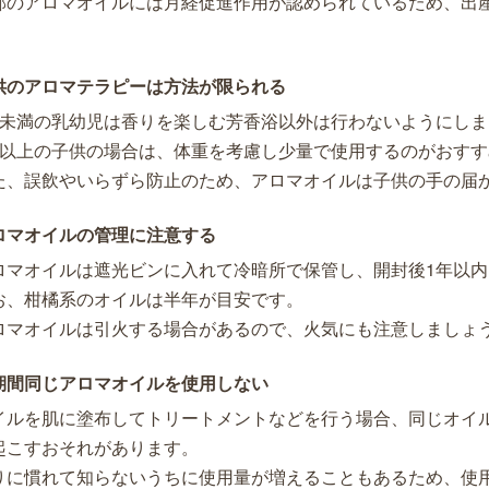
部のアロマオイルには月経促進作用が認められているため、出
。
供のアロマテラピーは方法が限られる
歳未満の乳幼児は香りを楽しむ芳香浴以外は行わないようにしま
歳以上の子供の場合は、体重を考慮し少量で使用するのがおすす
た、誤飲やいらずら防止のため、アロマオイルは子供の手の届
ロマオイルの管理に注意する
ロマオイルは遮光ビンに入れて冷暗所で保管し、開封後1年以
お、柑橘系のオイルは半年が目安です。
ロマオイルは引火する場合があるので、火気にも注意しましょ
期間同じアロマオイルを使用しない
イルを肌に塗布してトリートメントなどを行う場合、同じオイ
起こすおそれがあります。
りに慣れて知らないうちに使用量が増えることもあるため、使