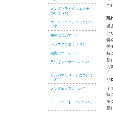
こ
メンズブライダルエステに
ついて（1）
離
カイロプラクティックにつ
過
いて（1）
い
整体について（1）
特
メンエスで働く（61）
信
鍼灸について（1）
特
新
足つぼマッサージについて
（1）
る
リンパマッサージについて
サ
（2）
キ
メンズ眉ケアについて
（1）
特
多
メンズヘッドスパについて
（1）
新