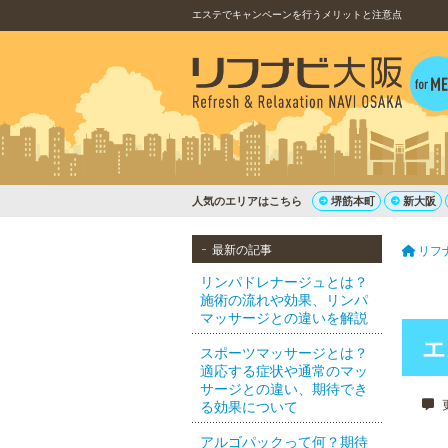
エステでキャンペーンを行うメリットと注意点
人気のエリアはこちら
堺筋本町
新大阪
最新の記事
リフ
リンパドレナージュとは？
施術の流れや効果、リンパ
マッサージとの違いを解説
エ
スポーツマッサージとは？
適応する症状や通常のマッ
サージとの違い、期待でき
更
る効果について
アルゴパックって何？期待