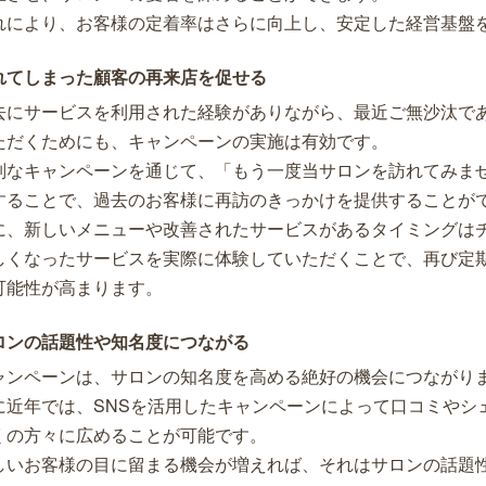
れにより、お客様の定着率はさらに向上し、安定した経営基盤
れてしまった顧客の再来店を促せる
去にサービスを利用された経験がありながら、最近ご無沙汰で
ただくためにも、キャンペーンの実施は有効です。
別なキャンペーンを通じて、「もう一度当サロンを訪れてみま
することで、過去のお客様に再訪のきっかけを提供することが
に、新しいメニューや改善されたサービスがあるタイミングは
しくなったサービスを実際に体験していただくことで、再び定
可能性が高まります。
ロンの話題性や知名度につながる
ャンペーンは、サロンの知名度を高める絶好の機会につながり
に近年では、SNSを活用したキャンペーンによって口コミやシ
くの方々に広めることが可能です。
しいお客様の目に留まる機会が増えれば、それはサロンの話題