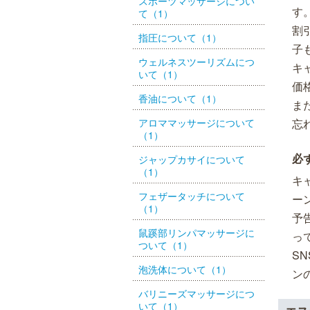
スポーツマッサージについ
す
て（1）
割
指圧について（1）
子
ウェルネスツーリズムにつ
キ
いて（1）
価
香油について（1）
ま
アロママッサージについて
忘
（1）
必
ジャップカサイについて
（1）
キ
フェザータッチについて
ー
（1）
予
鼠蹊部リンパマッサージに
っ
ついて（1）
S
泡洗体について（1）
ン
バリニーズマッサージにつ
いて（1）