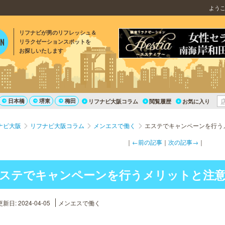
よう
リフナビが男のリフレッシュ＆
リラクゼーションスポットを
お探しいたします
日本橋
堺東
梅田
リフナビ大阪コラム
閲覧履歴
お気に入り
ナビ大阪
リフナビ大阪コラム
メンエスで働く
エステでキャンペーンを行う
｜
←前の記事
｜
次の記事→
｜
ステでキャンペーンを行うメリットと注
新日: 2024-04-05
メンエスで働く