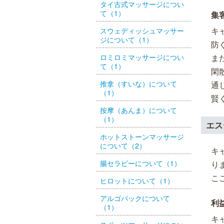
タイ古式マッサージについ
て（1）
集
キ
スウェディッシュマッサー
ジについて（1）
防
ロミロミマッサージについ
ま
て（1）
閑
推拿（すいな）について
通
（1）
賢
按摩（あんま）について
（1）
エス
ホットストーンマッサージ
について（2）
キ
腸セラピーについて（1）
り
こ
ヒロットについて（1）
アルゴパックについて
利
（1）
キ