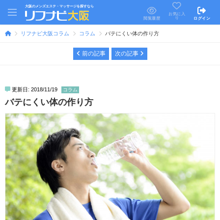
大阪のメンズエステ・マッサージを探すなら
お気に入
り
閲覧履歴
ログイン
リフナビ大阪コラム
コラム
バテにくい体の作り方
前の記事
次の記事
更新日: 2018/11/19
コラム
バテにくい体の作り方