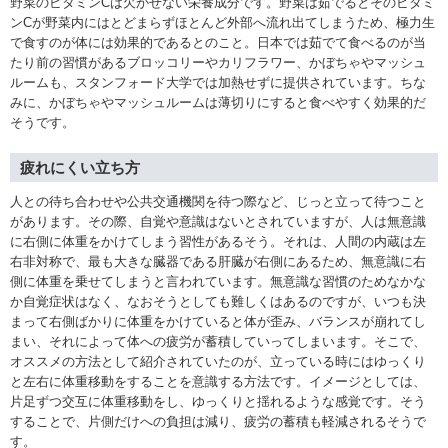
野菜のビタミンCは欠かせない栄養成分です。野菜は茹でるとそのビタミ
ンCが野菜内にはとどまらずほとんど外部へ流れ出てしまうため、極力生
で食すのが体には効果的であるとのこと。日本では茹でて食べるのが当
たり前の習慣があるブロッコリーやカリフラワー、かぼちゃやマッシュ
ルームも、スタンフォード大学では加熱せずに提供されています。ちな
みに、かぼちゃやマッシュルームは薄切りにすると食べやすく効果的だ
そうです。
疲れにくい立ち方
人との待ち合わせや公共交通機関を待つ際など、じっと立って待つこと
があります。その際、自覚や意識はないとされていますが、人は無意識
に右側に体重をかけてしまう習性があるそう。それは、人間の内蔵は左
右非対称で、最も大きな臓器である肝臓が右側にあるため、無意識に右
側に体重を乗せてしまうと言われています。無意識な習慣のためなかな
か自覚症状はなく、なおそうとしても難しくはあるのですが、いつも決
まって右側ばかりに体重をかけていると体が歪み、バランスが崩れてし
まい、それによって体への疲労が蓄積していってしまいます。そこで、
オススメの方法として紹介されていたのが、立っている時にはゆっくり
と左右に体重移動をすることを意識する方法です。イメージとしては、
片足ずつ交互に体重移動をし、ゆっくりと揺れるような感覚です。そう
することで、片側だけへの負担は減り、疲労の蓄積も軽減されるそうで
す。