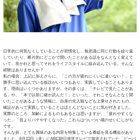
日常的に何気なくしていることが習慣化し、無意識に同じ行動を繰り返
していたり、断片的にどこかで聞いたことがある話をなんとなく覚えて
いて、良かれと思ってそれをライフスタイルに組み込んでいる。そんな
経験はありませんか？
私の場合、上記に加えさらに、「この方が疲れにくいに違いない！」と
勝手に思い込んでいる仮説がいくつもあり、実践していることもありま
す。理由はいくつかありますが、その多くは、「テレビで見たことがあ
る」や、「本で以前に確か読んだ！」といった、それこそなんとなく聞
いたことがあるような情報に、自身の先入観なども上乗せされたもの。
確証があって実践していることはほとんどないことに気が付きました。
実際のところ、加齢によるものもあるとは思いますが、「疲れやすくな
った」「昔よりバテやすくなった」これらはついつい歳のせいにしがち
です。
そんな折、とても興味のある内容を特集している番組を見る機会があり
ました。8月23日（木）にABC朝日放送テレビで放送されていた「ビーバ