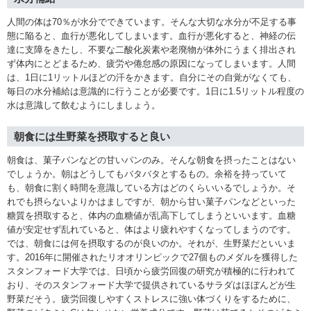
人間の体は70％が水分でできています。そんな大切な水分が不足する事
態に陥ると、血行が悪化してしまいます。血行が悪化すると、神経の伝
達に支障をきたし、不要な二酸化炭素や老廃物が体外にうまく排出され
ず体内にとどまるため、疲労や倦怠感の原因になってしまいます。人間
は、1日に1リットルほどの汗をかきます。自分にその自覚がなくても、
毎日の水分補給は意識的に行うことが必要です。1日に1.5リットル程度の
水は意識して飲むようにしましょう。
朝食には生野菜を摂取すると良い
朝食は、菓子パンなどの甘いパンのみ。そんな朝食を摂ったことはない
でしょうか。朝はどうしてもバタバタとするもの。余裕を持っていて
も、朝食に割く時間を意識している方はどのくらいいるでしょうか。そ
れでも摂らないよりかはましですが、朝から甘い菓子パンなどといった
糖質を摂取すると、体内の血糖値が乱高下してしまうといいます。血糖
値が安定せず乱れていると、体はより疲れやすくなってしまうのです。
では、朝食には何を摂取するのが良いのか。それが、生野菜だといいま
す。2016年に開催されたリオオリンピックで27個ものメダルを獲得した
スタンフォード大学では、日頃から疲労回復の研究が積極的に行われて
おり、そのスタンフォード大学で提供されているサラダはほぼんどが生
野菜だそう。疲労回復しやすくストレスに強い体づくりをするために、