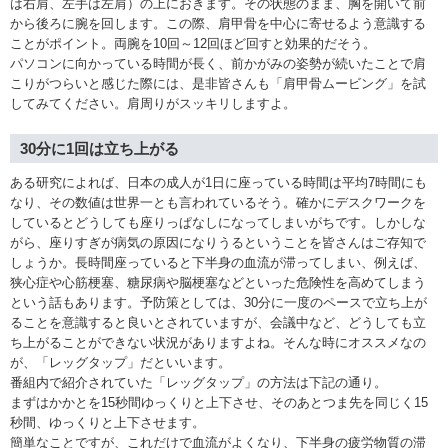
は右肩、左手は左肩）の上におきます。その状態のまま、胸を開いて前
から後ろに腕を回します。この際、肩甲骨を中心に寄せるよう意識する
ことがポイント。両腕を10回～12回ほど回すと効果的だそう。
パソコンに向かっている時間が長く、前かがみの姿勢が続いたことで肩
こりがつらいと感じた際には、是非皆さんも「肩甲骨ムービング」を試
してみてください。肩周りがスッキリしますよ。
30分に1回は立ち上がる
ある研究によれば、日本の成人が1日に座っている時間は平均7時間にも
なり、その数値は世界一とも言われているそう。確かにデスクワークを
しているとどうしても座りっぱなしになってしまいがちです。しかしな
がら、座りすぎが病気の原因になりうるということを皆さんはご存知で
しょうか。長時間座っていると下半身の血流が滞ってしまい、例えば、
狭心症や心筋梗塞、糖尿病や脳梗塞などといった危険性を高めてしまう
という話もあります。予防策としては、30分に一度のペースで立ち上が
ることを意識すると良いとされていますが、会議中など、どうしても立
ち上がることができない状況がありますよね。そんな時にオススメなの
が、「レッグタップ」だといいます。
番組内で紹介されていた「レッグタップ」の方法は下記の通り。
まずはかかとを15秒間ゆっくりと上下させ、そのあとつま先を同じく15
秒間、ゆっくりと上下させます。
簡単なことですが、これだけで血流がよくなり、下半身の疲労物質の滞