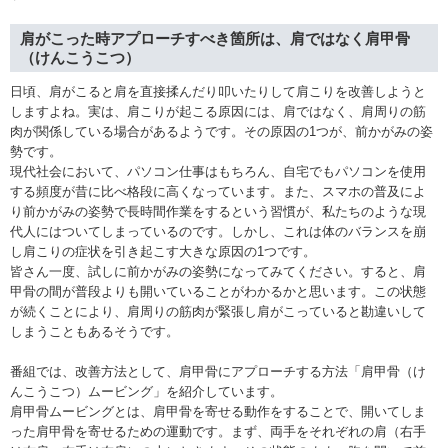
肩がこった時アプローチすべき箇所は、肩ではなく肩甲骨
（けんこうこつ）
日頃、肩がこると肩を直接揉んだり叩いたりして肩こりを改善しようと
しますよね。実は、肩こりが起こる原因には、肩ではなく、肩周りの筋
肉が関係している場合があるようです。その原因の1つが、前かがみの姿
勢です。
現代社会において、パソコン仕事はもちろん、自宅でもパソコンを使用
する頻度が昔に比べ格段に高くなっています。また、スマホの普及によ
り前かがみの姿勢で長時間作業をするという習慣が、私たちのような現
代人にはついてしまっているのです。しかし、これは体のバランスを崩
し肩こりの症状を引き起こす大きな原因の1つです。
皆さん一度、試しに前かがみの姿勢になってみてください。すると、肩
甲骨の間が普段よりも開いていることがわかるかと思います。この状態
が続くことにより、肩周りの筋肉が緊張し肩がこっていると勘違いして
しまうこともあるそうです。
番組では、改善方法として、肩甲骨にアプローチする方法「肩甲骨（け
んこうこつ）ムービング」を紹介しています。
肩甲骨ムービングとは、肩甲骨を寄せる動作をすることで、開いてしま
った肩甲骨を寄せるための運動です。まず、両手をそれぞれの肩（右手