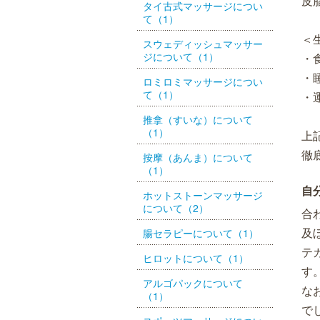
皮
タイ古式マッサージについ
て（1）
＜
スウェディッシュマッサー
ジについて（1）
・
・
ロミロミマッサージについ
て（1）
・
推拿（すいな）について
（1）
上
徹
按摩（あんま）について
（1）
自
ホットストーンマッサージ
について（2）
合
及
腸セラピーについて（1）
テ
ヒロットについて（1）
す
アルゴパックについて
な
（1）
で