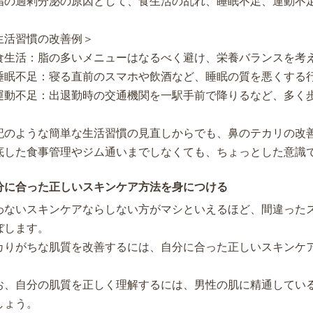
脂の過剰分泌の原因として、食生活の乱れ、睡眠不足、運動不
生活習慣の改善例＞
食生活：脂の多いメニューはなるべく避け、栄養バランスを考
睡眠不足：寝る直前のスマホや飲酒など、睡眠の質を悪くする
運動不足：出退勤時の交通機関を一駅手前で降りるなど、多く
記のような簡単な生活習慣の見直しからでも、鼻のテカリの改
底した食事管理やジム通いまでしなくても、ちょっとした意識
分に合った正しいスキンケア方法を身につける
わないスキンケアならしない方がマシといえるほど、間違った
ぼします。
カりがちな肌質を改善するには、自分に合った正しいスキンケ
。
お、自分の肌質を正しく理解するには、男性の肌に精通してい
しょう。