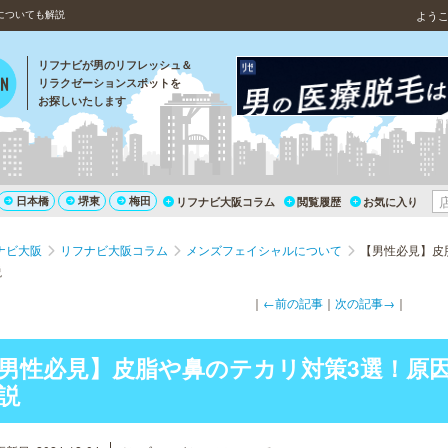
についても解説
よう
リフナビが男のリフレッシュ＆
リラクゼーションスポットを
お探しいたします
日本橋
堺東
梅田
リフナビ大阪コラム
閲覧履歴
お気に入り
ナビ大阪
リフナビ大阪コラム
メンズフェイシャルについて
【男性必見】皮
説
｜
←前の記事
｜
次の記事→
｜
男性必見】皮脂や鼻のテカリ対策3選！原
説