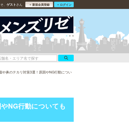
こそ、
さん
ゲスト
新規会員登録
ログイン
脂や鼻のテカリ対策3選！原因やNG行動につい
因やNG行動についても