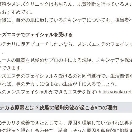
膚科やメンズクリニックはもちろん、肌質診断を行っているメ
もおすすめです。
断後に、自分の肌に適しているスキンケアについても、担当者
ンズエステでフェイシャルを受ける
のテカリに即アプローチしたいなら、メンズエステのフェイシ
す。
人一人の肌質を見極めたプロの手による洗浄、スキンケアや保
チできます。
ンズエステのフェイシャルを受けるのと同時進行で、生活習慣
きれば、鼻のテカリに悩まない生活が手に入るでしょう。
のメンズフェイシャルができるエステを探す( https://osaka.refle.in
テカる原因とは？皮脂の過剰分泌が起こる5つの理由
のテカリを改善できたとしても、原因を理解していなければ再
身の状況と照らし合わせて、該当しそうな原因を徹底的に排除