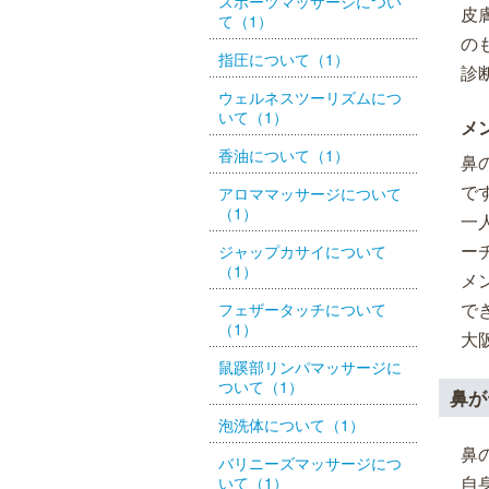
スポーツマッサージについ
皮
て（1）
の
指圧について（1）
診
ウェルネスツーリズムにつ
いて（1）
メ
香油について（1）
鼻
で
アロママッサージについて
（1）
一
ー
ジャップカサイについて
（1）
メ
で
フェザータッチについて
（1）
大阪
鼠蹊部リンパマッサージに
ついて（1）
鼻が
泡洗体について（1）
鼻
バリニーズマッサージにつ
自
いて（1）