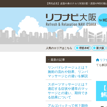
【男性必見】皮脂や鼻のテカリ対策3選！原因やNG行動
人気のエリアはこちら
堺筋本町
新大阪
最新の記事
リフ
ても解
リンパドレナージュとは？
施術の流れや効果、リンパ
マッサージとの違いを解説
スポーツマッサージとは？
【
適応する症状や通常のマッ
サージとの違い、期待でき
解
る効果について
アルゴパックって何？期待