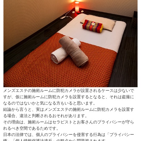
メンズエステの施術ルームに防犯カメラが設置されるケースは少ないで
すが、仮に施術ルームに防犯カメラを設置するとなると、それは盗撮に
なるのではないかと気になる方もいると思います。
結論から言うと、実はメンズエステの施術ルームに防犯カメラを設置す
る場合、違法と判断されるおそれがあります。
その理由は、施術ルームはセラピストとお客さんのプライバシーが守ら
れるべき空間であるためです。
日本の法律では、個人のプライバシーを侵害する行為は「プライバシー
権」「個人情報保護法違反」の観点から問題視されます。