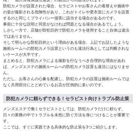
防犯カメラが設置された場合、セラピストやお客さんの着替えや施術中
の姿が撮影される危険性があり、これがトイレや更衣室にカメラを設置
するのと同じくプライバシー侵害に該当する場合があるのです。
事前に十分な説明と同意がなければ問題となる場合があるでしょう。
しかし一方で、店舗が防犯目的で防犯カメラを使用すること自体は違法
ではありません。
そして明らかな防犯目的という理由がある場合、上記でお話したような
施術ルームへの防犯カメラ設置というのも違法行為としては判断されな
いケースが大半です。
まとめると、防犯カメラによる撮影を行なうべき合理的な理由があれ
ば、メンズエステの施術ルームへの防犯カメラ設置も違法にはなりませ
ん。
ただし、お客さんの心象を配慮し、防犯カメラの設置は施術ルームでは
なく共用部分にとどめているお店が圧倒的に多いのです。
防犯カメラに頼らずできる！セラピスト向けトラブル防止策
メンズエステで働くセラピストとしては、防犯カメラだけに頼らず、
日々の業務の中でトラブルを未然に防ぐ方法を身につけることが重要で
す。
ここでは、すぐに実践できる具体的な防止策を3つご紹介します。