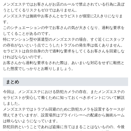
メンズエステではお客さんがお店のルールで禁止されている行為に及ぼ
うとしてくるリスクもゼロではありません。
メンズエステは施術中お客さんとセラピストが個室に2人きりになりま
す。
このシチュエーションの中でお客さんの気が大きくなり、過剰な要求を
してくることがあるのです。
特にマンション型や派遣型のメンズエステの場合、すぐ近くにスタッフ
の存在がないという点でこうしたトラブルの発生率は低くありません。
セラピストは自分自身の力で過剰な要求をしてくるお客さんを回避しな
ければならないのです。
お客さんから過剰な要求をされた際は、あいまいな対応をせずに毅然と
した態度でしっかりとお断りしましょう。
まとめ
今回は、メンズエステにおける防犯カメラの存在、またメンズエステの
セラピストが安心して働くために知っておくべきポイントについて解説
しました。
メンズエステではトラブル回避のために防犯カメラを設置するケースが
増えてきていますが、設置場所はプライバシーへの配慮から施術ルーム
は映らないようになっています。
防犯目的ということであれば盗撮に当てはまることはないものの、今後