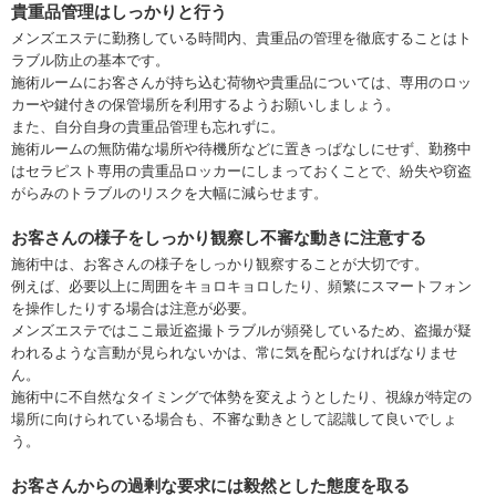
貴重品管理はしっかりと行う
メンズエステに勤務している時間内、貴重品の管理を徹底することはト
ラブル防止の基本です。
施術ルームにお客さんが持ち込む荷物や貴重品については、専用のロッ
カーや鍵付きの保管場所を利用するようお願いしましょう。
また、自分自身の貴重品管理も忘れずに。
施術ルームの無防備な場所や待機所などに置きっぱなしにせず、勤務中
はセラピスト専用の貴重品ロッカーにしまっておくことで、紛失や窃盗
がらみのトラブルのリスクを大幅に減らせます。
お客さんの様子をしっかり観察し不審な動きに注意する
施術中は、お客さんの様子をしっかり観察することが大切です。
例えば、必要以上に周囲をキョロキョロしたり、頻繁にスマートフォン
を操作したりする場合は注意が必要。
メンズエステではここ最近盗撮トラブルが頻発しているため、盗撮が疑
われるような言動が見られないかは、常に気を配らなければなりませ
ん。
施術中に不自然なタイミングで体勢を変えようとしたり、視線が特定の
場所に向けられている場合も、不審な動きとして認識して良いでしょ
う。
お客さんからの過剰な要求には毅然とした態度を取る