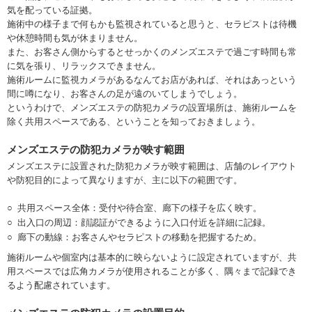
気を配っている証拠。
施術中の様子まで何もかも監視されていると思うと、セラピストは待機
や休憩時間も気が休まりません。
また、お客さん側からするとせっかくのメンズエステで過ごす時間も常
に気を張り、リラックスできません。
施術ルームに監視カメラがあるなんてお店があれば、それはあっという
間に噂になり、お客さんの足が遠のいてしまうでしょう。
というわけで、メンズエステの防犯カメラの設置場所は、施術ルームを
除く共用スペースである、ということを知っておきましょう。
メンズエステの防犯カメラが映す範囲
メンズエステに設置された防犯カメラが映す範囲は、店舗のレイアウト
や防犯目的によって異なりますが、主に以下の範囲です。
共用スペース全体：受付や待合室、廊下の様子を広く映す。
出入口の周辺：顔認証ができるように入口付近を詳細に記録。
廊下の動線：お客さんやセラピストの移動を把握するため。
施術ルームや個室内は基本的に映らないように設定されていますが、共
用スペースでは広角カメラが使用されることが多く、隅々まで記録でき
るよう配慮されています。