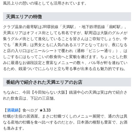
風呂上りの憩いの場としても活用されています。
天満エリアの特徴
クラブ温泉の最寄駅はJR環状線「天満駅」・地下鉄堺筋線「扇町駅」。
天満エリアはオフィス街としても有名ですが、駅周辺は大阪のグルメが
集うグルメ街として進化していることを皆さんはご存知でしょうか。中
でも「裏天満」は男女ともに人気のあるエリアとなっており、夜になる
と店の入り口はビニールシートで覆われ（通称「ビニシー通り」）、は
しごするにはもってこいの飲食街へと変貌を遂げます。ちょっとした飲
みに最適なお値段設定と豊富なメニューの数々、バル等が軒を連ねてい
るため、銭湯ついでにふらりと立ち寄る事が出来る点も魅力的ですね。
番組内で紹介された天満エリアのお店
ちなみに、今回【今田知らない大阪】銭湯中心の天満は実は内で紹介さ
れた飲食店は、下記の三店舗。
【
酒蔵鍋
】食べログ ★
3.33
牡蠣が主役の居酒屋。まさに牡蠣づくしのメニュー展開で、通の方は異
なる産地の牡蠣を食べ比べするのだとか。日本酒の種類も豊富で、お酒
も進みます。