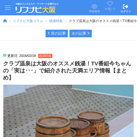
大阪のメンズエステ・マッサージを探すなら
お気に入
り
閲覧履歴
ログイン
リフナビ大阪コラム
銭湯特集
クラブ温泉は大阪のオススメ銭湯！TV番組今
前の記事
次の記事
更新日: 2016/02/18
銭湯特集
クラブ温泉は大阪のオススメ銭湯！TV番組今ちゃん
の「実は･･･」で紹介された天満エリア情報【まと
め】