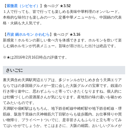
【
紫微星（シビセイ）
】食べログ ★
3.52
１人で行っても、皆で行っても楽しめる美味中華料理のオンパレード。
本格的な味付けも楽しみの一つ。定番中華メニューから、中国鍋の代表
格・火鍋も大人気です。
【
丹波 鍋ホルモン かわむら
】食べログ ★
3.16
新感覚！ホルモンの新しい食べ方を体感できます。ホルモンを炊いて楽
しむ鍋ホルモンが代表メニュー。旨味が溶け出した出汁は絶品です。
※★は2016年2月16日時点の評価です。
さいごに
裏天満含め天満駅周辺エリアは、多ジャンルがひしめき合う天満エリア
ならではの多国籍グルメが一堂に会した大阪グルメの宝庫です。銭湯の
行き帰り途中に、思わずふらっと寄っていきたくなりますね。個人的に
は牡蠣づくしの居酒屋さんが気になります。産地別の味の違いを確かめ
てみたいものです。
天満駅や扇町駅はもちろん、地下鉄谷町線中崎町駅や地下鉄谷町線・堺
筋線、阪急千里線の天神橋筋六丁目駅からも徒歩圏内。お仕事帰りや買
い物帰り、プライベートついでに、是非皆さんもふらりと立ち寄ってみ
てはいかがでしょうか。そこはまさに、大阪の縮図。おいしいグルメが