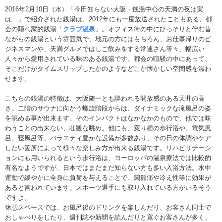
2016年2月10日（水）「今田知らない大阪・銭湯中心の天満の夜は実
は…」で紹介された銭湯は、2012年にも一度放送されたこともある、都
会の隠れ家的銭湯「
クラブ温泉
」。オフィス街の中にひっそりと佇む昔
ながらの銭湯という雰囲気で、地元の方にはもちろん、お仕事帰りのビ
ジネスマンや、天満グルメではしご飲みをする常連さん等々、幅広い
人々から愛用されている味のある銭湯です。都会の喧騒の中にあって、
そこだけがタイムスリップしたかのようなどこか懐かしい空間感を漂わ
せます。
こちらの銭湯の特徴は、大阪随一とも謳われる開放感のある天井の高
さ。二階のサウナに向かう螺旋階段からは、ダイナミックな滝風呂の姿
を眺める事が出来ます。そのインパクトはなかなかのもので、他では味
わうことの出来ない、壮観な眺め。他にも、変り種の歩行浴や、電気風
呂、寝風呂等、バラエティ豊かな設備が多数あり、その日の体調やケア
したい箇所によって様々な楽しみ方が出来る銭湯です。リハビリテーシ
ョンにも用いられるという歩行浴は、ヨーロッパの温泉療法では比較的
有名なようですが、日本ではまだまだ知らない方も多い入浴方法。水中
運動で緩やかに全身に負荷を与えることで、関節痛や冷え性等に効果が
あると言われています。スポーツ選手にも取り入れている方がいるそう
ですよ。
休憩スペースでは、お風呂後のドリンクを楽しんだり、お客さん同士で
おしゃべりをしたり、週刊誌や新聞を読んだりと寛ぐお客さんが多く、